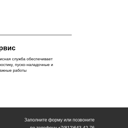
рвис
исная служба обеспечивает
ностику, пуско-наладочные и
ажные работы
Заполните форму или позвоните
по телефону
+7(812)643-42-76