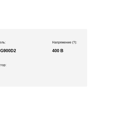
ель:
Напряжение
(?)
:
7G900D2
400 В
тор: