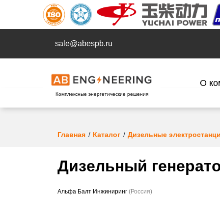
sale@abespb.ru
О ко
Комплексные энергетические решения
Главная
Каталог
Дизельные электростанц
Дизельный генерато
Альфа Балт Инжиниринг
(Россия)