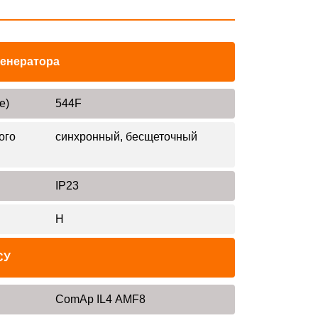
генератора
е)
544F
ого
синхронный, бесщеточный
IP23
H
СУ
ComAp IL4 AMF8