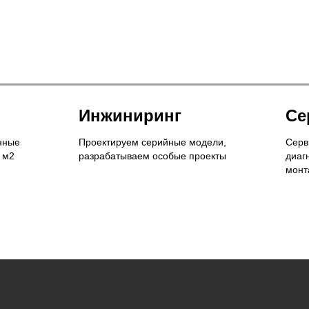
Инжиниринг
Се
нные
Проектируем серийные модели,
Серв
 м2
разрабатываем особые проекты
диаг
монт