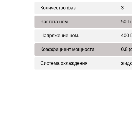
Количество фаз
3
Частота ном.
50 Г
Напряжение ном.
400 
Коэффициент мощности
0.8 (
Система охлаждения
жидк