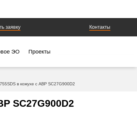
ть заявку
Контакты
овое ЭО
Проекты
 755SDS в кожухе с АВР SC27G900D2
АВР SC27G900D2