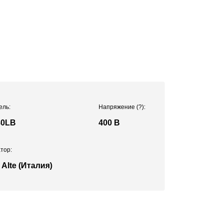
ель:
Напряжение
(?)
:
80LB
400 В
тор:
 Alte (Италия)