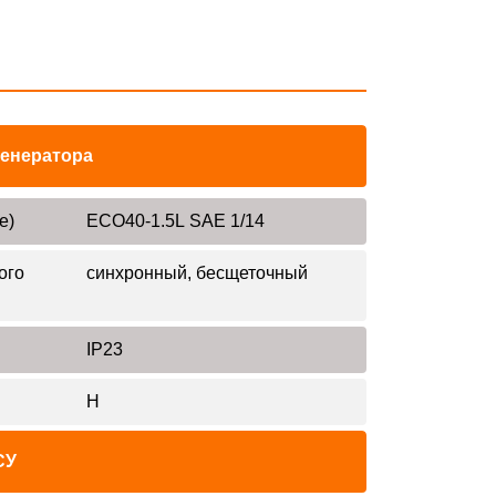
генератора
е)
ECO40-1.5L SAE 1/14
ого
синхронный, бесщеточный
IP23
H
СУ