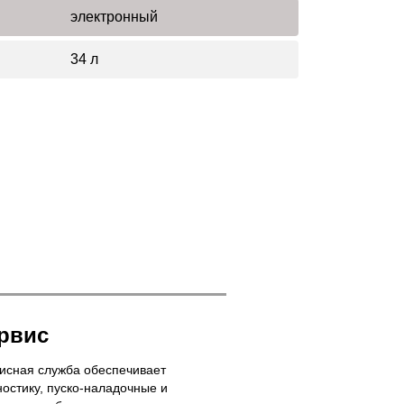
электронный
34 л
рвис
исная служба обеспечивает
ностику, пуско-наладочные и