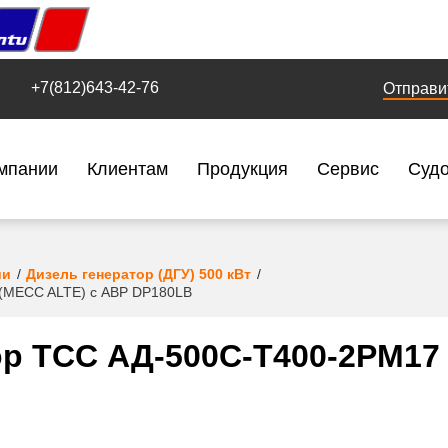
+7(812)643-42-76
Отправи
мпании
Клиентам
Продукция
Сервис
Суд
ии
Дизель генератор (ДГУ) 500 кВт
(MECC ALTE) с АВР DP180LB
р ТСС АД-500С-Т400-2РМ17