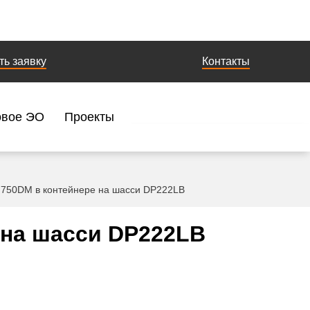
ть заявку
Контакты
овое ЭО
Проекты
 750DM в контейнере на шасси DP222LB
 на шасси DP222LB