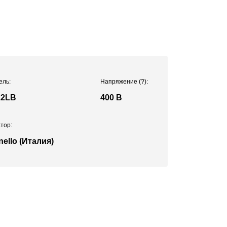
ель:
Напряжение
(?)
:
22LB
400 В
тор:
nello (Италия)