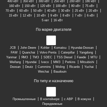
400 кВт
350 кВт
300 кВт
250 кВт
200 кВт
180 кВт
160 кВт
150 кВт
120 кВт
100 кВт
80 кВт
75 кВт
70 кВт
60 кВт
50 кВт
40 кВт
30 кВт
25 кВт
20 кВт
15 кВт
12 кВт
10 кВт
9 кВт
8 кВт
7 кВт
6 кВт
5 квт
16 кВт
По марке двигателя
JCB
John Deere
Kohler
Komatsu
Hyundai-Doosan
FAW
Quanchai
Volvo Penta
Caterpillar
Yangdong
Yanmar
ЯМЗ
ТМЗ
SDEC
TSS Diesel
Fawde
MTU
Weifang
Hyundai
Iveco
ММЗ
Perkins
Mitsubishi
Doosan
Deutz
Cummins
Woling
Ricardo
Yuchai
Weichai
Baudouin
По типу и назначению
Промышленные
В контейнере
с АВР
В кожухе
Передвижные