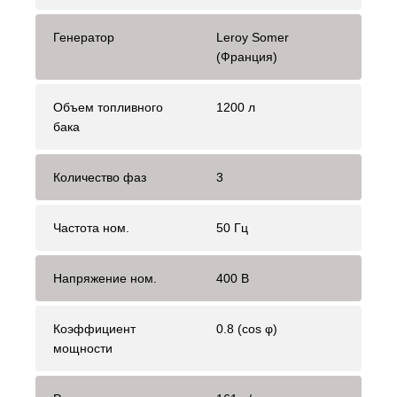
Генератор
Leroy Somer
(Франция)
Объем топливного
1200 л
бака
Количество фаз
3
Частота ном.
50 Гц
Напряжение ном.
400 В
Коэффициент
0.8 (cos φ)
мощности