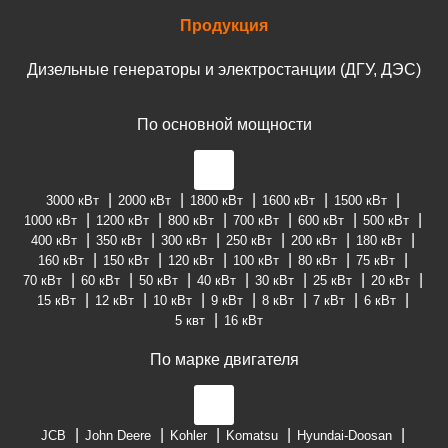
Продукция
Дизельные генераторы и электростанции (ДГУ, ДЭС)
По основной мощности
3000 кВт
2000 кВт
1800 кВт
1600 кВт
1500 кВт
1000 кВт
1200 кВт
800 кВт
700 кВт
600 кВт
500 кВт
400 кВт
350 кВт
300 кВт
250 кВт
200 кВт
180 кВт
160 кВт
150 кВт
120 кВт
100 кВт
80 кВт
75 кВт
70 кВт
60 кВт
50 кВт
40 кВт
30 кВт
25 кВт
20 кВт
15 кВт
12 кВт
10 кВт
9 кВт
8 кВт
7 кВт
6 кВт
5 квт
16 кВт
По марке двигателя
JCB
John Deere
Kohler
Komatsu
Hyundai-Doosan