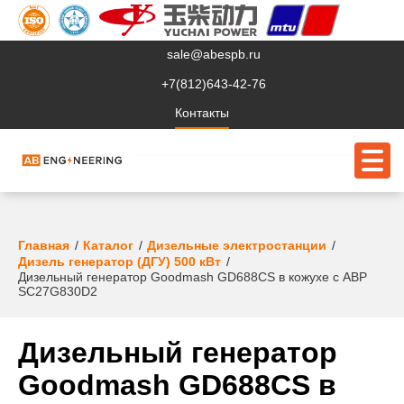
sale@abespb.ru
+7(812)643-42-76
Контакты
О компании
Главная
Каталог
Дизельные электростанции
Дизель генератор (ДГУ) 500 кВт
Дизельный генератор Goodmash GD688CS в кожухе с АВР
Клиентам
SC27G830D2
Продукция
Дизельный генератор
Сервис
Goodmash GD688CS в
Судовое ЭО