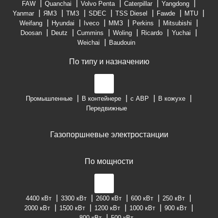
FAW
Quanchai
Volvo Penta
Caterpillar
Yangdong
Yanmar
ЯМЗ
ТМЗ
SDEC
TSS Diesel
Fawde
MTU
Weifang
Hyundai
Iveco
ММЗ
Perkins
Mitsubishi
Doosan
Deutz
Cummins
Woling
Ricardo
Yuchai
Weichai
Baudouin
По типу и назначению
Промышленные
В контейнере
с АВР
В кожухе
Передвижные
Газопоршневые электростанции
По мощности
4400 кВт
3300 кВт
2600 кВт
600 кВт
250 кВт
2000 кВт
1500 кВт
1200 кВт
1000 кВт
900 кВт
800 кВт
500 кВт