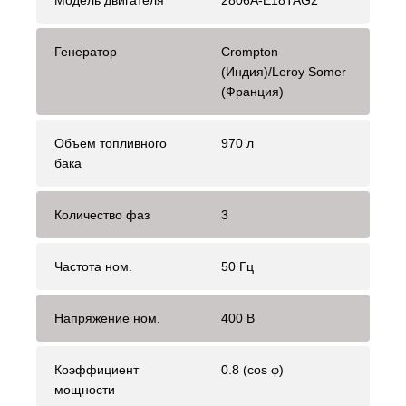
Модель двигателя
2806A-E18TAG2
Генератор
Crompton
(Индия)/Leroy Somer
(Франция)
Объем топливного
970 л
бака
Количество фаз
3
Частота ном.
50 Гц
Напряжение ном.
400 В
Коэффициент
0.8 (cos φ)
мощности