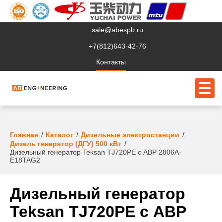
sale@abespb.ru
+7(812)643-42-76
Контакты
О компании
Главная
Каталог
Дизельные электростанции
Дизель генератор (ДГУ) 500 кВт
Дизельный генератор Teksan TJ720PE с АВР 2806A-
Клиентам
E18TAG2
Продукция
Дизельный генератор
Сервис
Teksan TJ720PE с АВР
Судовое ЭО