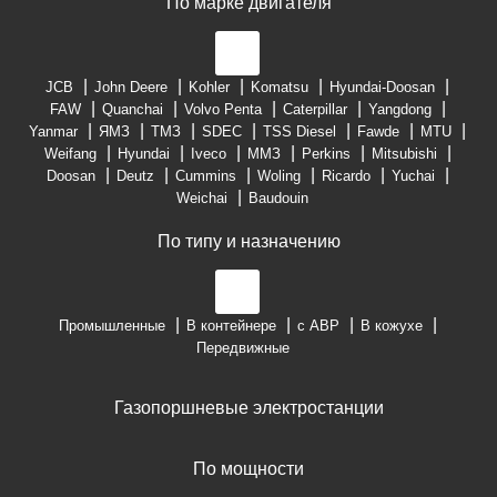
По марке двигателя
JCB
John Deere
Kohler
Komatsu
Hyundai-Doosan
FAW
Quanchai
Volvo Penta
Caterpillar
Yangdong
Yanmar
ЯМЗ
ТМЗ
SDEC
TSS Diesel
Fawde
MTU
Weifang
Hyundai
Iveco
ММЗ
Perkins
Mitsubishi
Doosan
Deutz
Cummins
Woling
Ricardo
Yuchai
Weichai
Baudouin
По типу и назначению
Промышленные
В контейнере
с АВР
В кожухе
Передвижные
Газопоршневые электростанции
По мощности