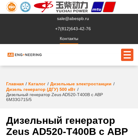
sale@abespb.ru
+7(812)643-42-76
Контакты
О компании
Главная
Каталог
Дизельные электростанции
Дизель генератор (ДГУ) 500 кВт
Дизельный генератор Zeus AD520-T400B с АВР
Клиентам
6M33G715/5
Продукция
Дизельный генератор
Сервис
Zeus AD520-T400B с АВР
Судовое ЭО