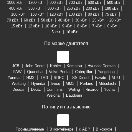
1000 кВт
1200 кВт
800 кВт
700 кВт
600 кВт
500 кВт
400 кВт
350 кВт
300 кВт
250 кВт
200 кВт
180 кВт
160 кВт
150 кВт
120 кВт
100 кВт
80 кВт
75 кВт
70 кВт
60 кВт
50 кВт
40 кВт
30 кВт
25 кВт
20 кВт
15 кВт
12 кВт
10 кВт
9 кВт
8 кВт
7 кВт
6 кВт
5 квт
16 кВт
По марке двигателя
JCB
John Deere
Kohler
Komatsu
Hyundai-Doosan
FAW
Quanchai
Volvo Penta
Caterpillar
Yangdong
Yanmar
ЯМЗ
ТМЗ
SDEC
TSS Diesel
Fawde
MTU
Weifang
Hyundai
Iveco
ММЗ
Perkins
Mitsubishi
Doosan
Deutz
Cummins
Woling
Ricardo
Yuchai
Weichai
Baudouin
По типу и назначению
Промышленные
В контейнере
с АВР
В кожухе