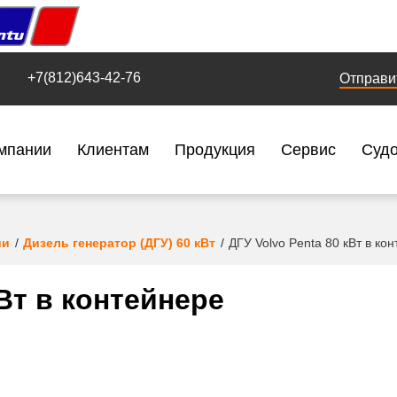
+7(812)643-42-76
Отправи
мпании
Клиентам
Продукция
Сервис
Суд
ии
Дизель генератор (ДГУ) 60 кВт
ДГУ Volvo Penta 80 кВт в ко
кВт в контейнере