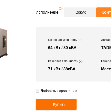
?
Исполнение:
Кожух
Кон
Основная мощность
(?)
:
Двигат
64 кВт / 80 кВА
TAD
Резервная мощность
(?)
:
Генера
71 кВт / 88кВА
Mecc
Добавить к сравнению
Купить