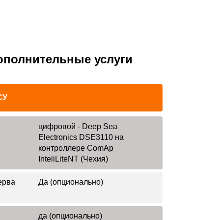
ополнительные услуги
СУ
цифровой - Deep Sea
Electronics DSE3110 на
контроллере ComAp
InteliLiteNT (Чехия)
ерва
Да (опционально)
да (опционально)