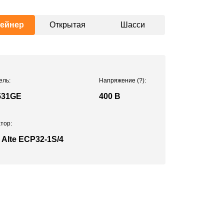
тейнер
Открытая
Шасси
ель:
Напряжение
(?)
:
531GE
400 В
тор:
 Alte ЕСР32-1S/4