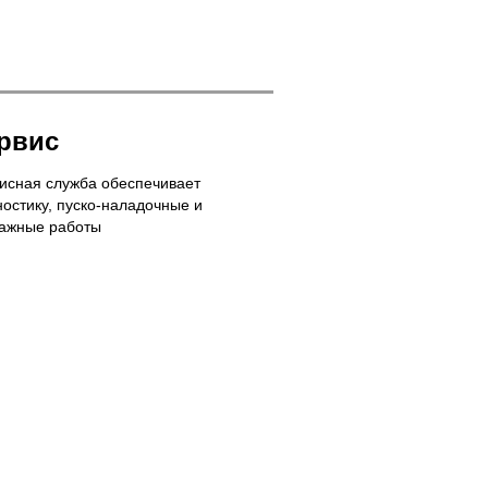
Volvo
TAD531G
рвис
исная служба обеспечивает
ностику, пуско-наладочные и
ажные работы
Mecc
Alte
ЕСР32-
1S/4