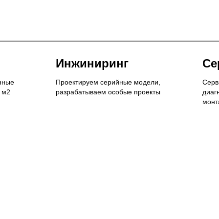
Инжиниринг
Се
нные
Проектируем серийные модели,
Серв
 м2
разрабатываем особые проекты
диаг
монт