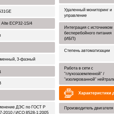
Удаленный мониторинг и
531GE
управление
 Alte ЕСР32-1S/4
Интеграция с источником
бесперебойного питания
л
(ИБП)
Степень автоматизации
менный, 3-фазный
Работа в сети с
ц
"глухозаземленной" /
"изолированной" нейтрал
В
Характеристики 
енение ДЭС по ГОСТ Р
Производитель двигателя
7-2010 / ИСО 8528-1:2005