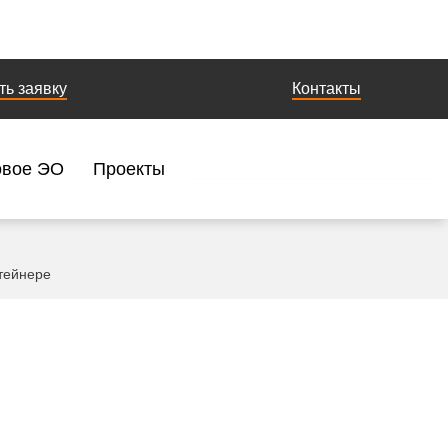
ть заявку
Контакты
овое ЭО
Проекты
нтейнере