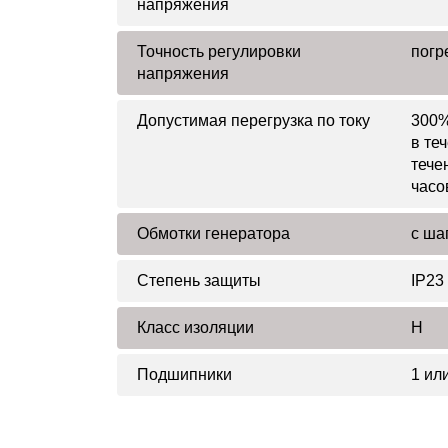
напряжения
Точность регулировки
погр
напряжения
Допустимая перегрузка по току
300%
в те
тече
часо
Обмотки генератора
с ша
Степень защиты
IP23
Класс изоляции
H
Подшипники
1 или