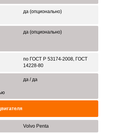
да (опционально)
да (опционально)
по ГОСТ Р 53174-2008, ГОСТ
14228-80
да / да
ью
двигателя
Volvo Penta