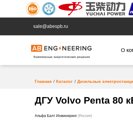
sale@abespb.ru
О ко
Комплексные энергетические решения
Главная
Каталог
Дизельные электростанц
ДГУ Volvo Penta 80 
Альфа Балт Инжиниринг
(Россия)