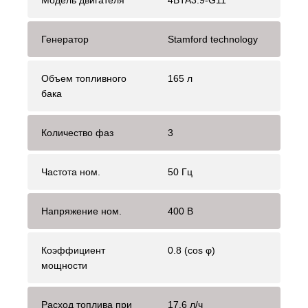
Модель двигателя
4BTA3.9-G11
Генератор
Stamford technology
Объем топливного
165 л
бака
Количество фаз
3
Частота ном.
50 Гц
Напряжение ном.
400 В
Коэффициент
0.8 (cos φ)
мощности
Расход топлива при
17.6 л/ч