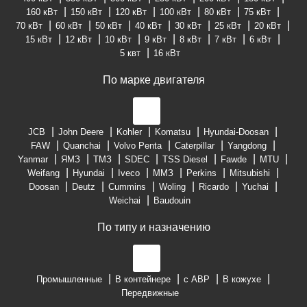
160 кВт
150 кВт
120 кВт
100 кВт
80 кВт
75 кВт
70 кВт
60 кВт
50 кВт
40 кВт
30 кВт
25 кВт
20 кВт
15 кВт
12 кВт
10 кВт
9 кВт
8 кВт
7 кВт
6 кВт
5 квт
16 кВт
По марке двигателя
JCB
John Deere
Kohler
Komatsu
Hyundai-Doosan
FAW
Quanchai
Volvo Penta
Caterpillar
Yangdong
Yanmar
ЯМЗ
ТМЗ
SDEC
TSS Diesel
Fawde
MTU
Weifang
Hyundai
Iveco
ММЗ
Perkins
Mitsubishi
Doosan
Deutz
Cummins
Woling
Ricardo
Yuchai
Weichai
Baudouin
По типу и назначению
Промышленные
В контейнере
с АВР
В кожухе
Передвижные