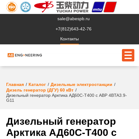
sale@abespb.ru
+7(812)643-42-76
Контакты
О компании
Главная
Каталог
Дизельные электростанции
Дизель генератор (ДГУ) 60 кВт
Дизельный генератор Арктика АД60С-Т400 с АВР 4BTA3.9-
Клиентам
G11
Продукция
Дизельный генератор
Сервис
Арктика АД60С-Т400 с
Судовое ЭО