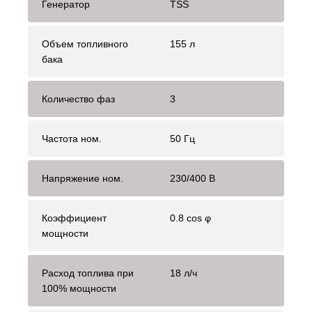
Генератор
TSS
Объем топливного
155 л
бака
Количество фаз
3
Частота ном.
50 Гц
Напряжение ном.
230/400 В
Коэффициент
0.8 cos φ
мощности
Расход топлива при
18 л/ч
100% мощности