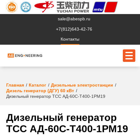
sale@abespb.ru
+7(812)643-42-76
Контакты
О компании
Главная
Каталог
Дизельные электростанции
Дизель генератор (ДГУ) 60 кВт
Клиентам
Дизельный генератор ТСС АД-60С-Т400-1РМ19
Продукция
Дизельный генератор
Сервис
ТСС АД-60С-Т400-1РМ19
Судовое ЭО