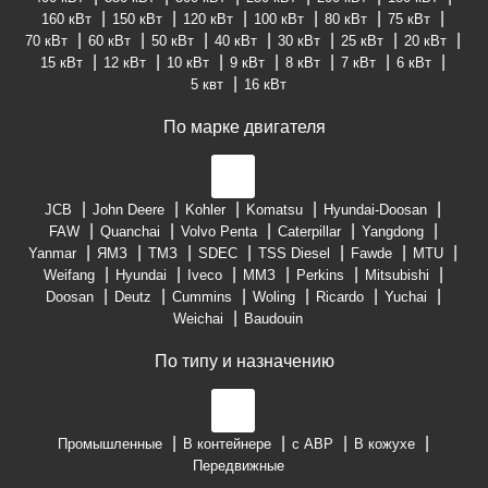
160 кВт
150 кВт
120 кВт
100 кВт
80 кВт
75 кВт
70 кВт
60 кВт
50 кВт
40 кВт
30 кВт
25 кВт
20 кВт
15 кВт
12 кВт
10 кВт
9 кВт
8 кВт
7 кВт
6 кВт
5 квт
16 кВт
По марке двигателя
JCB
John Deere
Kohler
Komatsu
Hyundai-Doosan
FAW
Quanchai
Volvo Penta
Caterpillar
Yangdong
Yanmar
ЯМЗ
ТМЗ
SDEC
TSS Diesel
Fawde
MTU
Weifang
Hyundai
Iveco
ММЗ
Perkins
Mitsubishi
Doosan
Deutz
Cummins
Woling
Ricardo
Yuchai
Weichai
Baudouin
По типу и назначению
Промышленные
В контейнере
с АВР
В кожухе
Передвижные