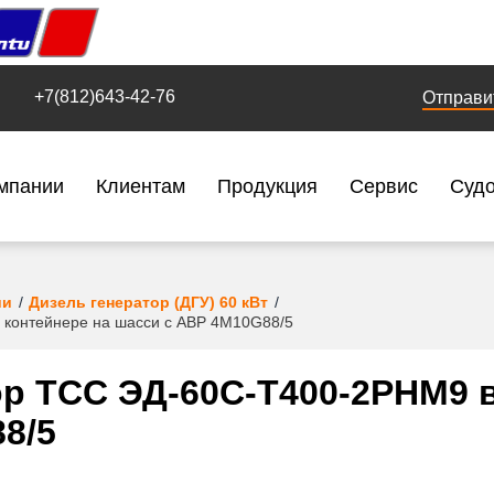
+7(812)643-42-76
Отправи
мпании
Клиентам
Продукция
Сервис
Суд
ии
Дизель генератор (ДГУ) 60 кВт
 контейнере на шасси с АВР 4M10G88/5
р ТСС ЭД-60С-Т400-2РНМ9 в
8/5