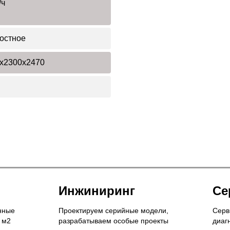
/ч
остное
x2300x2470
Инжиниринг
Се
нные
Проектируем серийные модели,
Серв
 м2
разрабатываем особые проекты
диаг