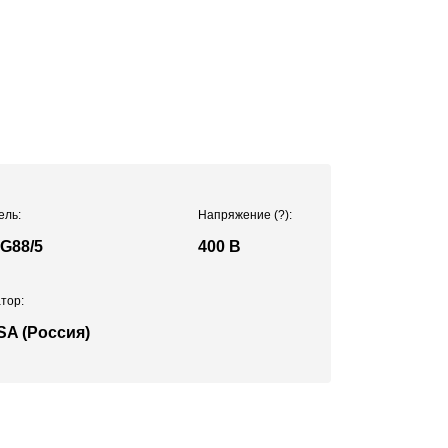
ель:
Напряжение
(?)
:
G88/5
400 В
тор:
SA (Россия)