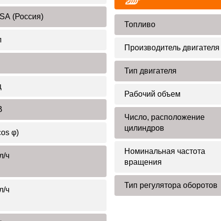
SA (Россия)
Топливо
л
Производитель двигателя
Тип двигателя
ц
Рабочий объем
В
Число, расположение
цилиндров
cos φ)
Номинальная частота
л/ч
вращения
Тип регулятора оборотов
л/ч