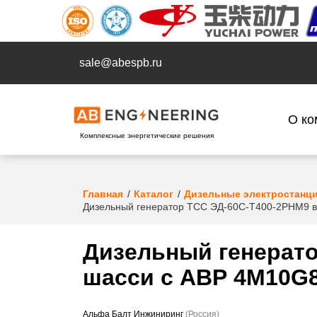
sale@abespb.ru
О ко
Комплексные энергетические решения
Главная
Каталог
Дизельные электростанц
Дизельный генератор ТСС ЭД-60С-Т400-2РНМ9 в
Дизельный генерато
шасси с АВР 4M10G8
Альфа Балт Инжиниринг
(Россия)