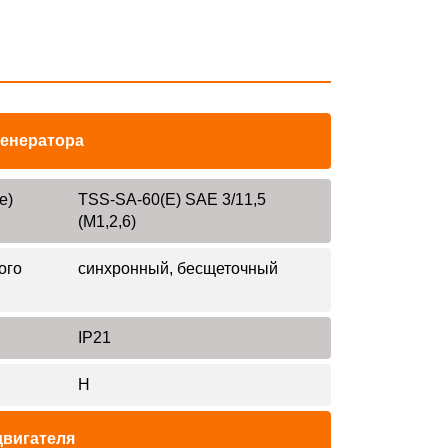
генератора
е)
TSS-SA-60(E) SAE 3/11,5
(М1,2,6)
ого
синхронный, бесщеточный
IP21
H
двигателя