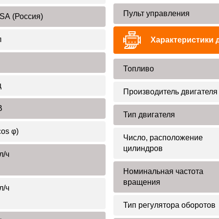
Пульт управления
SA (Россия)
л
Характеристики 
Топливо
ц
Производитель двигателя
В
Тип двигателя
cos φ)
Число, расположение
цилиндров
л/ч
Номинальная частота
вращения
л/ч
Тип регулятора оборотов