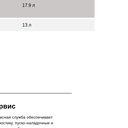
17.9 л
13 л
рвис
исная служба обеспечивает
ностику, пуско-наладочные и