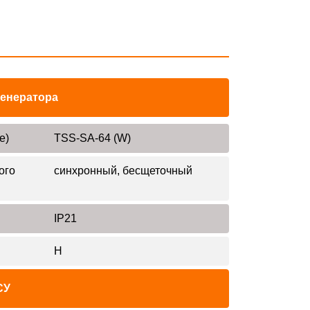
генератора
е)
TSS-SA-64 (W)
ого
синхронный, бесщеточный
IP21
H
СУ