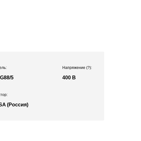
ель:
Напряжение
(?)
:
G88/5
400 В
тор:
SA (Россия)