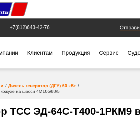
+7(812)643-42-76
Отправи
мпании
Клиентам
Продукция
Сервис
Суд
ии
Дизель генератор (ДГУ) 60 кВт
 кожухе на шасси 4M10G88/5
р ТСС ЭД-64C-Т400-1РКМ9 в