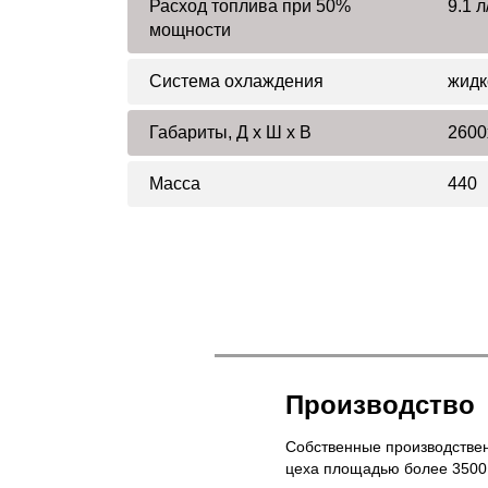
Расход топлива при 50%
9.1 л
мощности
Система охлаждения
жидк
Габариты, Д x Ш x В
2600
Масса
440
Производство
Собственные производстве
цеха площадью более 3500