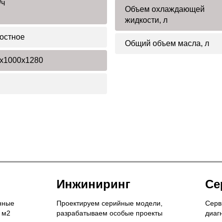
/ч
Объем охлаждающей
жидкости, л
остное
Общий объем масла, л
x1000x1280
Инжиниринг
Се
нные
Проектируем серийные модели,
Серв
 м2
разрабатываем особые проекты
диаг