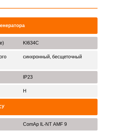
генератора
е)
KI634C
ого
синхронный, бесщеточный
IP23
H
СУ
ComAp IL-NT AMF 9