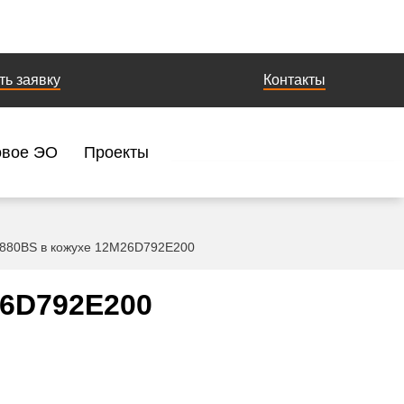
ть заявку
Контакты
овое ЭО
Проекты
 880BS в кожухе 12M26D792E200
26D792E200