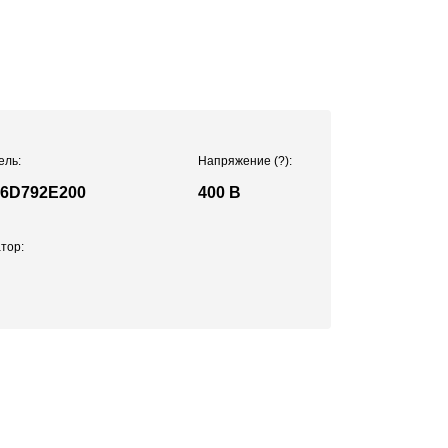
ель:
Напряжение
(?)
:
6D792E200
400 В
тор: