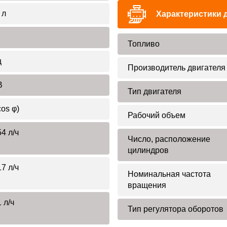
 л
Характеристики 
Топливо
ц
Производитель двигателя
В
Тип двигателя
cos φ)
Рабочий объем
4 л/ч
Число, расположение
цилиндров
7 л/ч
Номинальная частота
вращения
 л/ч
Тип регулятора оборотов