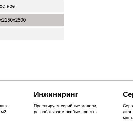
остное
x2150x2500
Инжиниринг
Се
нные
Проектируем серийные модели,
Серв
 м2
разрабатываем особые проекты
диаг
монт