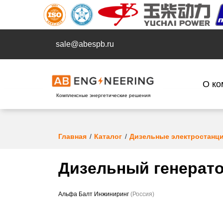
sale@abespb.ru
О ко
Комплексные энергетические решения
Главная
Каталог
Дизельные электростанц
Дизельный генерато
Альфа Балт Инжиниринг
(Россия)