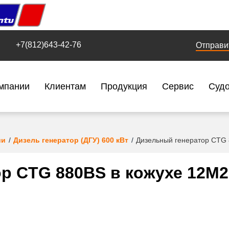
+7(812)643-42-76
Отправи
мпании
Клиентам
Продукция
Сервис
Суд
ии
Дизель генератор (ДГУ) 600 кВт
Дизельный генератор CTG
р CTG 880BS в кожухе 12M