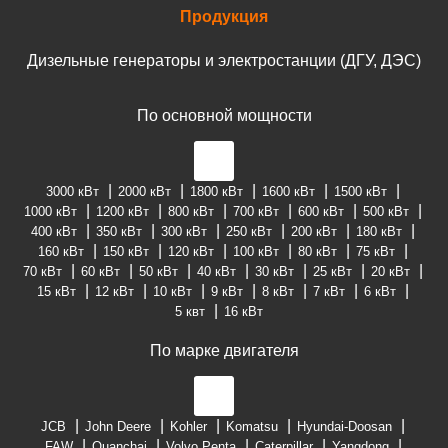
Продукция
Дизельные генераторы и электростанции (ДГУ, ДЭС)
По основной мощности
3000 кВт
2000 кВт
1800 кВт
1600 кВт
1500 кВт
1000 кВт
1200 кВт
800 кВт
700 кВт
600 кВт
500 кВт
400 кВт
350 кВт
300 кВт
250 кВт
200 кВт
180 кВт
160 кВт
150 кВт
120 кВт
100 кВт
80 кВт
75 кВт
70 кВт
60 кВт
50 кВт
40 кВт
30 кВт
25 кВт
20 кВт
15 кВт
12 кВт
10 кВт
9 кВт
8 кВт
7 кВт
6 кВт
5 квт
16 кВт
По марке двигателя
JCB
John Deere
Kohler
Komatsu
Hyundai-Doosan
FAW
Quanchai
Volvo Penta
Caterpillar
Yangdong