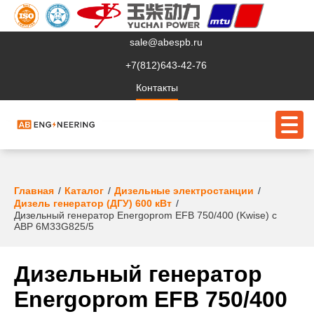
sale@abespb.ru
+7(812)643-42-76
Контакты
О компании
Главная
Каталог
Дизельные электростанции
Дизель генератор (ДГУ) 600 кВт
Дизельный генератор Energoprom EFB 750/400 (Kwise) с
Клиентам
АВР 6M33G825/5
Продукция
Дизельный генератор
Сервис
Energoprom EFB 750/400
Судовое ЭО