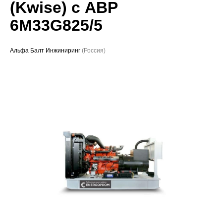
(Kwise) с АВР
Проекты
6M33G825/5
Альфа Балт Инжиниринг
(Россия)