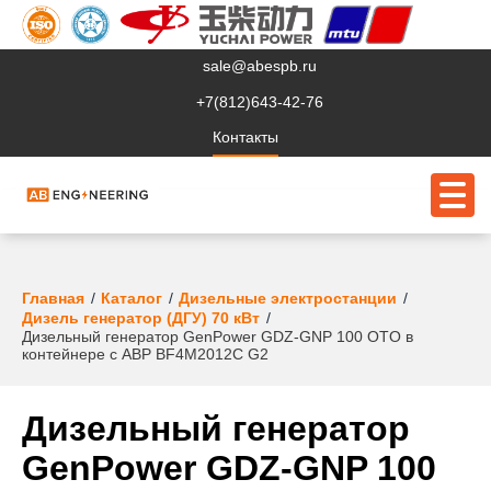
sale@abespb.ru
+7(812)643-42-76
Контакты
О компании
Главная
Каталог
Дизельные электростанции
Дизель генератор (ДГУ) 70 кВт
Дизельный генератор GenPower GDZ-GNP 100 OTO в
Клиентам
контейнере с АВР BF4M2012C G2
Продукция
Дизельный генератор
Сервис
GenPower GDZ-GNP 100
Судовое ЭО