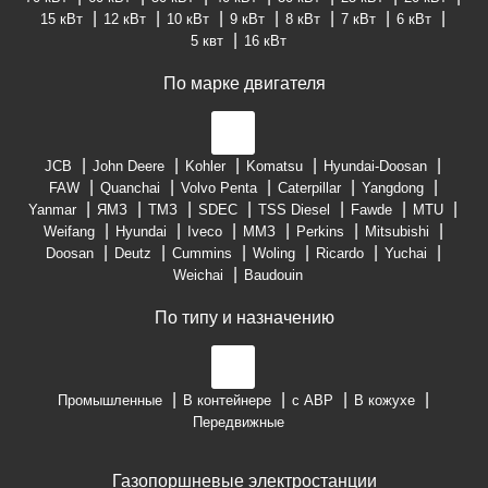
15 кВт
12 кВт
10 кВт
9 кВт
8 кВт
7 кВт
6 кВт
5 квт
16 кВт
По марке двигателя
JCB
John Deere
Kohler
Komatsu
Hyundai-Doosan
FAW
Quanchai
Volvo Penta
Caterpillar
Yangdong
Yanmar
ЯМЗ
ТМЗ
SDEC
TSS Diesel
Fawde
MTU
Weifang
Hyundai
Iveco
ММЗ
Perkins
Mitsubishi
Doosan
Deutz
Cummins
Woling
Ricardo
Yuchai
Weichai
Baudouin
По типу и назначению
Промышленные
В контейнере
с АВР
В кожухе
Передвижные
Газопоршневые электростанции