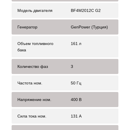
Модель двигателя
BF4M2012C G2
Генератор
GenPower (Турция)
Объем топливного
161 л
бака
Количество фаз
3
Частота ном.
50 Гц
Напряжение ном.
400 В
Сила тока ном.
131 А