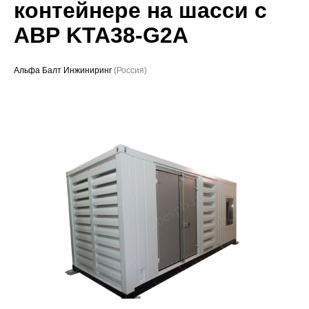
контейнере на шасси с
Проекты
АВР KTA38-G2A
Альфа Балт Инжиниринг
(Россия)