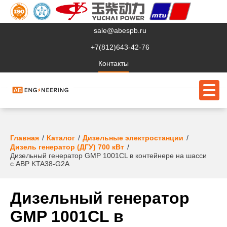
sale@abespb.ru
+7(812)643-42-76
Контакты
О компании
Главная
Каталог
Дизельные электростанции
Дизель генератор (ДГУ) 700 кВт
Дизельный генератор GMP 1001CL в контейнере на шасси
Клиентам
с АВР KTA38-G2A
Продукция
Дизельный генератор
Сервис
GMP 1001CL в
Судовое ЭО