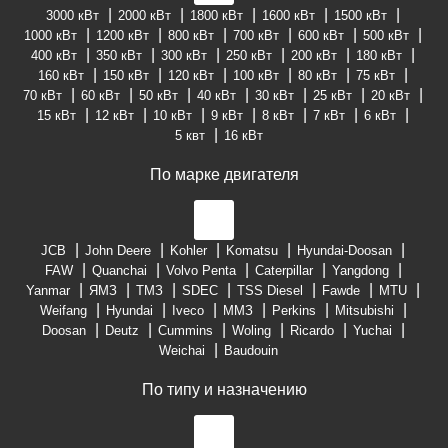
3000 кВт
2000 кВт
1800 кВт
1600 кВт
1500 кВт
1000 кВт
1200 кВт
800 кВт
700 кВт
600 кВт
500 кВт
400 кВт
350 кВт
300 кВт
250 кВт
200 кВт
180 кВт
160 кВт
150 кВт
120 кВт
100 кВт
80 кВт
75 кВт
70 кВт
60 кВт
50 кВт
40 кВт
30 кВт
25 кВт
20 кВт
15 кВт
12 кВт
10 кВт
9 кВт
8 кВт
7 кВт
6 кВт
5 квт
16 кВт
По марке двигателя
JCB
John Deere
Kohler
Komatsu
Hyundai-Doosan
FAW
Quanchai
Volvo Penta
Caterpillar
Yangdong
Yanmar
ЯМЗ
ТМЗ
SDEC
TSS Diesel
Fawde
MTU
Weifang
Hyundai
Iveco
ММЗ
Perkins
Mitsubishi
Doosan
Deutz
Cummins
Woling
Ricardo
Yuchai
Weichai
Baudouin
По типу и назначению