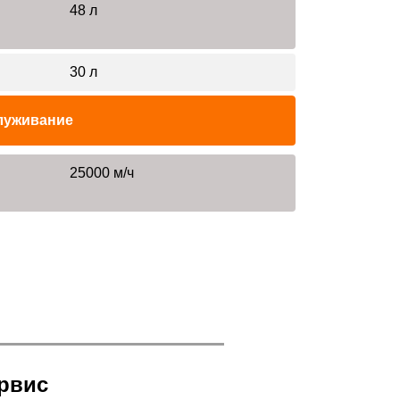
48 л
30 л
луживание
25000 м/ч
рвис