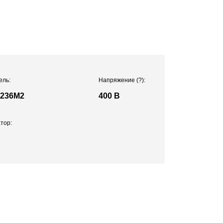
ель:
Напряжение
(?)
:
236М2
400 В
тор: