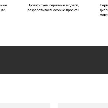
нные
Проектируем серийные модели,
Серв
 м2
разрабатываем особые проекты
диаг
монт