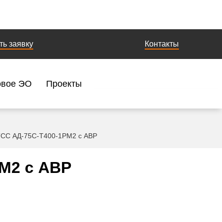
ть заявку
Контакты
овое ЭО
Проекты
ТСС АД-75С-Т400-1РМ2 с АВР
М2 с АВР