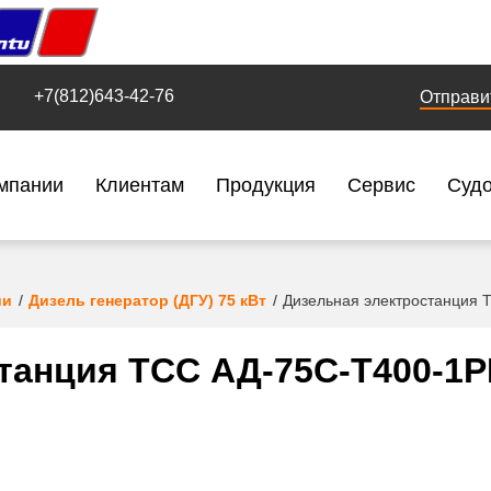
+7(812)643-42-76
Отправи
мпании
Клиентам
Продукция
Сервис
Суд
ии
Дизель генератор (ДГУ) 75 кВт
Дизельная электростанция 
танция ТСС АД-75С-Т400-1Р