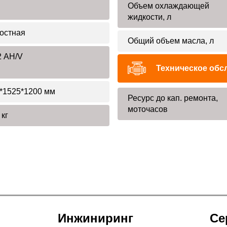
Объем охлаждающей
жидкости, л
остная
Общий объем масла, л
2 AH/V
Техническое обс
*1525*1200 мм
Ресурс до кап. ремонта,
моточасов
 кг
Инжиниринг
Се