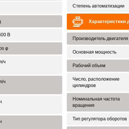
Степень автоматизации
ц
Характеристики 
400 В
Производитель двигателя
os φ
Основная мощность
л/ч
Рабочий объем
Число, расположение
л/ч
цилиндров
Номинальная частота
ч
вращения
Тип регулятора оборотов
ч