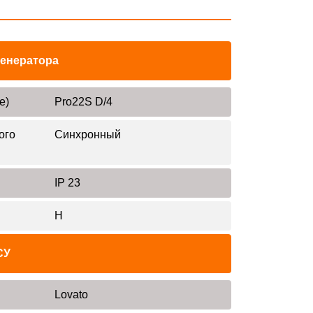
генератора
е)
Pro22S D/4
ого
Синхронный
IP 23
H
СУ
Lovato