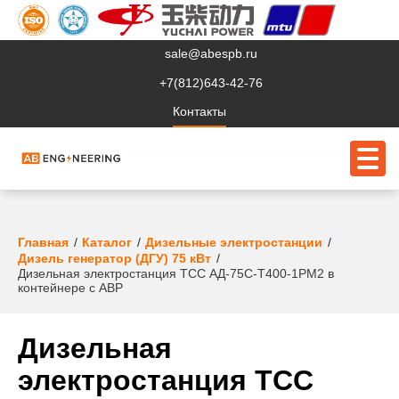
sale@abespb.ru
+7(812)643-42-76
Контакты
О компании
Главная
Каталог
Дизельные электростанции
Дизель генератор (ДГУ) 75 кВт
Дизельная электростанция ТСС АД-75С-Т400-1РМ2 в
Клиентам
контейнере с АВР
Продукция
Дизельная
Сервис
электростанция ТСС
Судовое ЭО