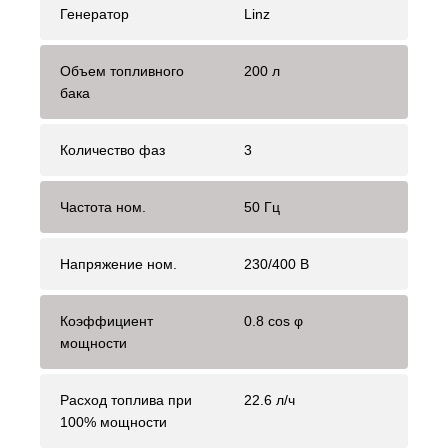
Генератор
Linz
Объем топливного
200 л
бака
Количество фаз
3
Частота ном.
50 Гц
Напряжение ном.
230/400 В
Коэффициент
0.8 cos φ
мощности
Расход топлива при
22.6 л/ч
100% мощности