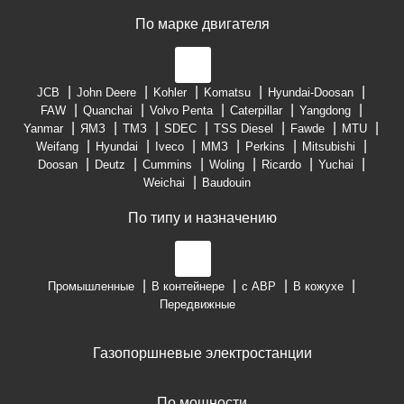
По марке двигателя
JCB
John Deere
Kohler
Komatsu
Hyundai-Doosan
FAW
Quanchai
Volvo Penta
Caterpillar
Yangdong
Yanmar
ЯМЗ
ТМЗ
SDEC
TSS Diesel
Fawde
MTU
Weifang
Hyundai
Iveco
ММЗ
Perkins
Mitsubishi
Doosan
Deutz
Cummins
Woling
Ricardo
Yuchai
Weichai
Baudouin
По типу и назначению
Промышленные
В контейнере
с АВР
В кожухе
Передвижные
Газопоршневые электростанции
По мощности