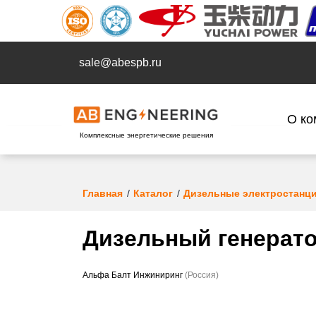
sale@abespb.ru
О ко
Комплексные энергетические решения
Главная
Каталог
Дизельные электростанц
Дизельный генерато
Альфа Балт Инжиниринг
(Россия)