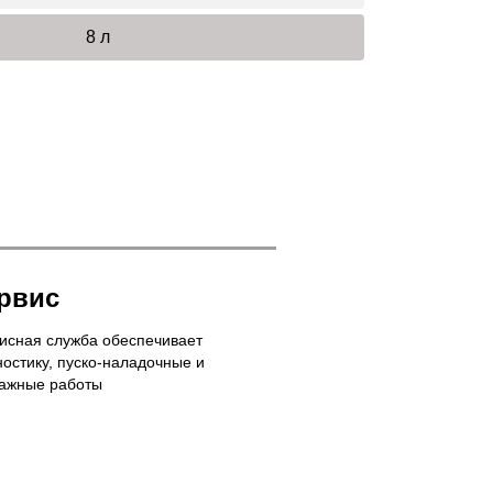
8 л
рвис
исная служба обеспечивает
ностику, пуско-наладочные и
ажные работы