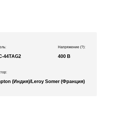
ель:
Напряжение
(?)
:
C-44TAG2
400 В
тор:
pton (Индия)/Leroy Somer (Франция)