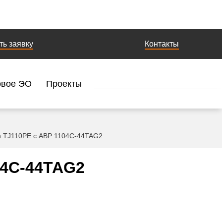
ть заявку
Контакты
овое ЭО
Проекты
n TJ110PE с АВР 1104C-44TAG2
04C-44TAG2