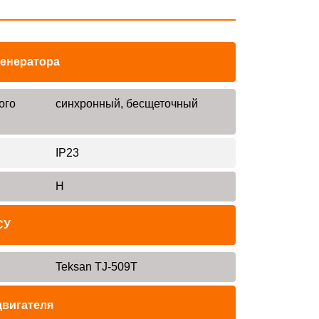
генератора
ого
синхронный, бесщеточный
IP23
H
СУ
Teksan TJ-509T
двигателя