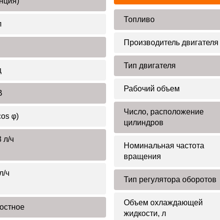
нция)
Топливо
л
Производитель двигателя
Тип двигателя
ц
Рабочий объем
В
Число, расположение
cos φ)
цилиндров
 л/ч
Номинальная частота
вращения
л/ч
Тип регулятора оборотов
Объем охлаждающей
остное
жидкости, л