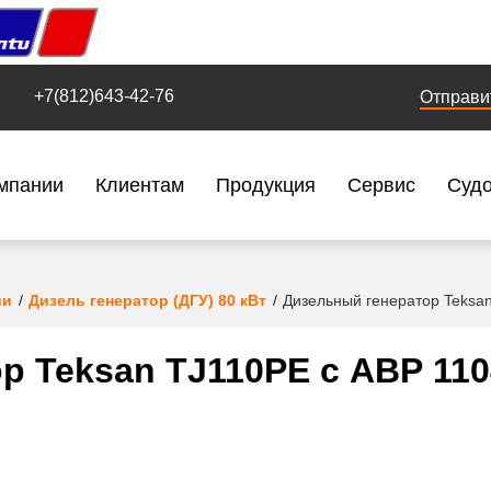
+7(812)643-42-76
Отправи
мпании
Клиентам
Продукция
Сервис
Суд
ии
Дизель генератор (ДГУ) 80 кВт
Дизельный генератор Teksa
р Teksan TJ110PE с АВР 11