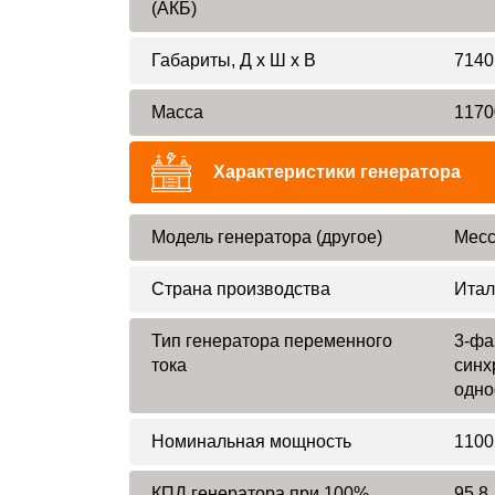
(АКБ)
Габариты, Д x Ш x В
7140
Масса
1170
Характеристики генератора
Модель генератора (другое)
Mecc
Страна производства
Итал
Тип генератора переменного
3-фа
тока
синх
одно
Номинальная мощность
1100
КПД генератора при 100%
95,8