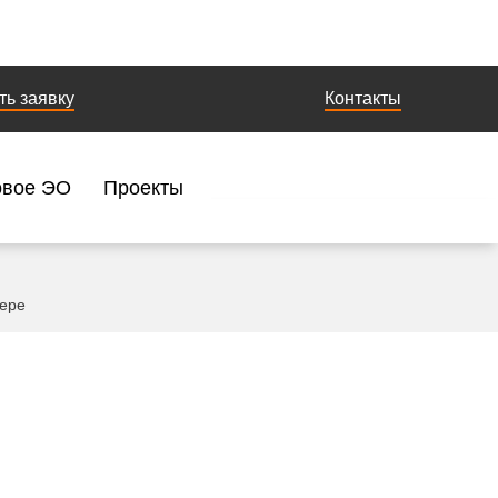
ть заявку
Контакты
овое ЭО
Проекты
нере