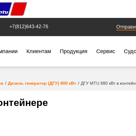
+7(812)643-42-76
Отправи
мпании
Клиентам
Продукция
Сервис
Суд
ии
Дизель генератор (ДГУ) 800 кВт
ДГУ MTU 880 кВт в контей
контейнере