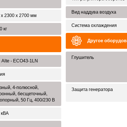
Вид наддува воздуха
 х 2300 х 2700 мм
Система охлаждения
0 кг
Другое оборудов
Глушитель
 Alte - ECO43-1LN
ия
зный, 4-полюсной,
Защита генератора
ронный, бесщеточный,
опорный, 50 Гц, 400/230 В
 кВА