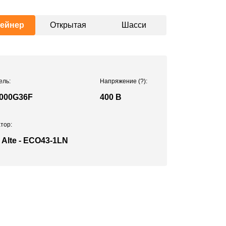
тейнер
Открытая
Шасси
ель:
Напряжение
(?)
:
000G36F
400 В
тор:
 Alte - ECO43-1LN