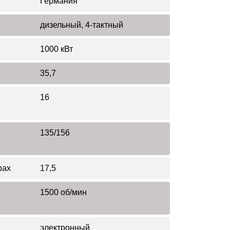
Германия
дизельный, 4-тактный
1000 кВт
35,7
16
135/156
рах
17,5
1500 об/мин
электронный