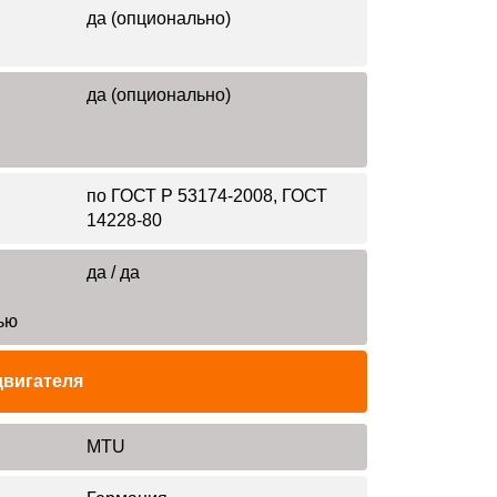
да (опционально)
да (опционально)
по ГОСТ Р 53174-2008, ГОСТ
14228-80
да / да
ью
двигателя
MTU