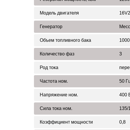
Модель двигателя
16V
Генератор
Mecc
Объем топливного бака
1000
Количество фаз
3
Род тока
пере
Частота ном.
50 Г
Напряжение ном.
400 
Сила тока ном.
135/
Коэффициент мощности
0,8