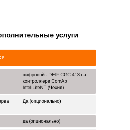
ополнительные услуги
СУ
цифровой - DEIF CGC 413 на
контроллере ComAp
InteliLiteNT (Чехия)
ерва
Да (опционально)
да (опционально)