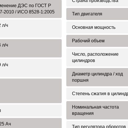
Страна производства
енение ДЭС по ГОСТ Р
7-2010 / ИСО 8528-1:2005
Тип двигателя
 л/ч
Основная мощность
Рабочий объем
 л/ч
Число, расположение
цилиндров
 л/ч
Диаметр цилиндра / ход
поршня
Степень сжатия в цилинд
Номинальная частота
л
вращения
25 Ач
Тип регулятора оборотов