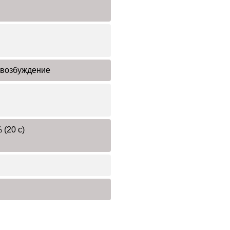
возбуждение
 (20 с)