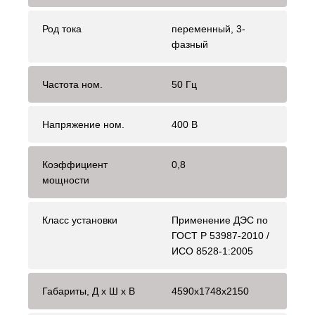
Род тока
переменный, 3-
фазный
Частота ном.
50 Гц
Напряжение ном.
400 В
Коэффициент
0,8
мощности
Класс установки
Применение ДЭС по
ГОСТ Р 53987-2010 /
ИСО 8528-1:2005
Габариты, Д x Ш x В
4590х1748х2150