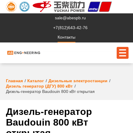
sale@abespb.ru
+7(812)643-42-76
Контакты
О компании
Главная
Каталог
Дизельные электростанции
Дизель генератор (ДГУ) 800 кВт
Клиентам
Дизель-генератор Baudouin 800 кВт открытая
Продукция
Дизель-генератор
Сервис
Baudouin 800 кВт
Судовое ЭО
открытая