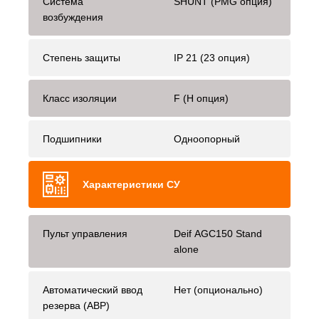
Система
SHUNT (PMG опция)
возбуждения
Степень защиты
IP 21 (23 опция)
Класс изоляции
F (H опция)
Подшипники
Одноопорный
Характеристики СУ
Пульт управления
Deif AGC150 Stand
alone
Автоматический ввод
Нет (опционально)
резерва (АВР)