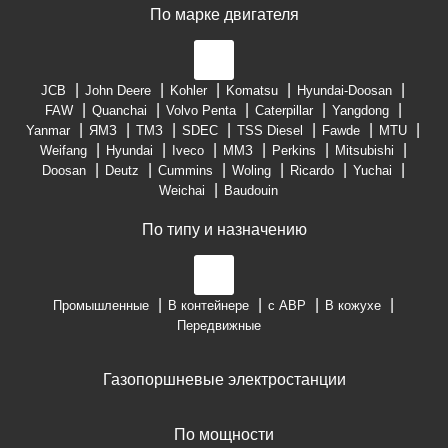
По марке двигателя
JCB
John Deere
Kohler
Komatsu
Hyundai-Doosan
FAW
Quanchai
Volvo Penta
Caterpillar
Yangdong
Yanmar
ЯМЗ
ТМЗ
SDEC
TSS Diesel
Fawde
MTU
Weifang
Hyundai
Iveco
ММЗ
Perkins
Mitsubishi
Doosan
Deutz
Cummins
Woling
Ricardo
Yuchai
Weichai
Baudouin
По типу и назначению
Промышленные
В контейнере
с АВР
В кожухе
Передвижные
Газопоршневые электростанции
По мощности