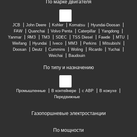
По марке двигателя
JCB
John Deere
Kohler
Komatsu
Hyundai-Doosan
FAW
Quanchai
Volvo Penta
Caterpillar
Yangdong
Yanmar
ЯМЗ
ТМЗ
SDEC
TSS Diesel
Fawde
MTU
Weifang
Hyundai
Iveco
ММЗ
Perkins
Mitsubishi
Doosan
Deutz
Cummins
Woling
Ricardo
Yuchai
Weichai
Baudouin
По типу и назначению
Промышленные
В контейнере
с АВР
В кожухе
Передвижные
Газопоршневые электростанции
По мощности