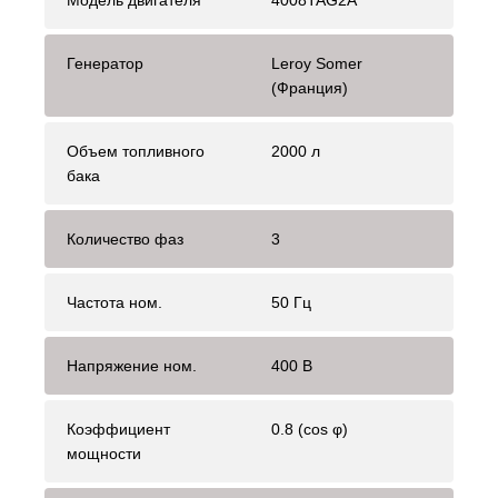
Модель двигателя
4008TAG2A
Генератор
Leroy Somer
(Франция)
Объем топливного
2000 л
бака
Количество фаз
3
Частота ном.
50 Гц
Напряжение ном.
400 В
Коэффициент
0.8 (cos φ)
мощности