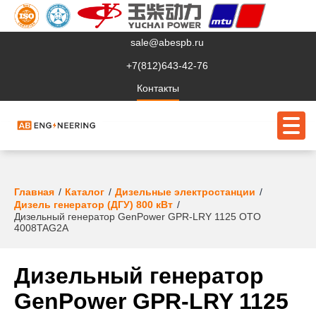
sale@abespb.ru
+7(812)643-42-76
Контакты
О компании
Главная
Каталог
Дизельные электростанции
Дизель генератор (ДГУ) 800 кВт
Дизельный генератор GenPower GPR-LRY 1125 OTO
Клиентам
4008TAG2A
Продукция
Дизельный генератор
Сервис
GenPower GPR-LRY 1125
Судовое ЭО