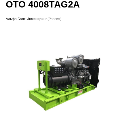
OTO 4008TAG2A
Проекты
Альфа Балт Инжиниринг
(Россия)