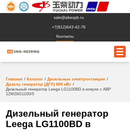
sale@abespb.ru
+7(812)643-42-76
Контакты
О компании
Главная
Каталог
Дизельные электростанции
Дизель генератор (ДГУ) 800 кВт
Дизельный генератор Leega LG1100BD в кожухе с АВР
Клиентам
12M26G1100/5
Продукция
Дизельный генератор
Сервис
Leega LG1100BD в
Судовое ЭО