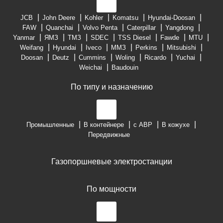
JCB
John Deere
Kohler
Komatsu
Hyundai-Doosan
FAW
Quanchai
Volvo Penta
Caterpillar
Yangdong
Yanmar
ЯМЗ
ТМЗ
SDEC
TSS Diesel
Fawde
MTU
Weifang
Hyundai
Iveco
ММЗ
Perkins
Mitsubishi
Doosan
Deutz
Cummins
Woling
Ricardo
Yuchai
Weichai
Baudouin
По типу и назначению
Промышленные
В контейнере
с АВР
В кожухе
Передвижные
Газопоршневые электростанции
По мощности