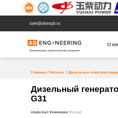
sale@abespb.ru
О ко
Комплексные энергетические решения
Главная
Каталог
Дизельные электростанц
Дизельный генерато
G31
Альфа Балт Инжиниринг
(Россия)