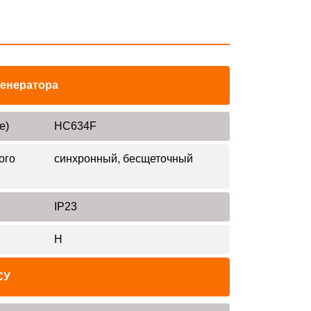
генератора
е)
HC634F
ого
синхронный, бесщеточный
IP23
H
СУ