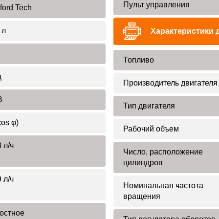
Пульт управления
ford Tech
 л
Характеристики 
Топливо
ц
Производитель двигателя
В
Тип двигателя
cos φ)
Рабочий объем
 л/ч
Число, расположение
цилиндров
 л/ч
Номинальная частота
вращения
остное