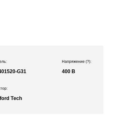
ель:
Напряжение
(?)
:
01520-G31
400 В
тор:
ford Tech