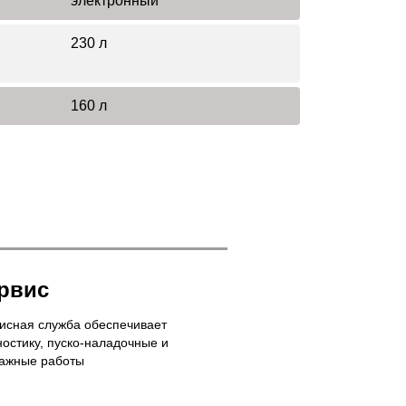
электронный
230 л
160 л
рвис
исная служба обеспечивает
ностику, пуско-наладочные и
ажные работы