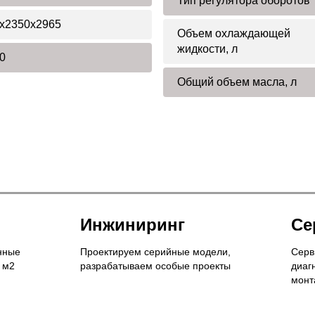
Тип регулятора оборотов
x2350x2965
Объем охлаждающей
жидкости, л
0
Общий объем масла, л
Инжиниринг
Се
нные
Проектируем серийные модели,
Серв
 м2
разрабатываем особые проекты
диаг
монт