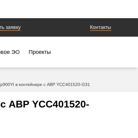
ть заявку
Контакты
овое ЭО
Проекты
p900YI в контейнере с АВР YCC401520-G31
 с АВР YCC401520-