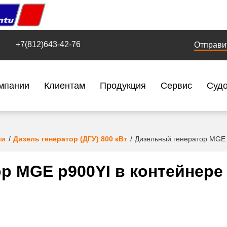
+7(812)643-42-76
Отправи
мпании
Клиентам
Продукция
Сервис
Суд
ии
Дизель генератор (ДГУ) 800 кВт
Дизельный генератор MGE 
р MGE p900YI в контейнере