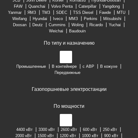
JCB
John Deere
Kohler
Komatsu
Hyundai-Doosan
FAW
Quanchai
Volvo Penta
Caterpillar
Yangdong
Yanmar
ЯМЗ
ТМЗ
SDEC
TSS Diesel
Fawde
MTU
Weifang
Hyundai
Iveco
ММЗ
Perkins
Mitsubishi
Doosan
Deutz
Cummins
Woling
Ricardo
Yuchai
Weichai
Baudouin
По типу и назначению
Промышленные
В контейнере
с АВР
В кожухе
Передвижные
Газопоршневые электростанции
По мощности
4400 кВт
3300 кВт
2600 кВт
600 кВт
250 кВт
2000 кВт
1500 кВт
1200 кВт
1000 кВт
900 кВт