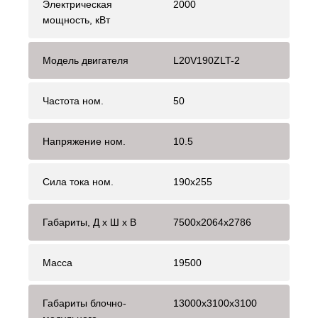
Электрическая
2000
мощность, кВт
Модель двигателя
L20V190ZLT-2
Частота ном.
50
Напряжение ном.
10.5
Сила тока ном.
190х255
Габариты, Д x Ш x В
7500х2064х2786
Масса
19500
Габариты блочно-
13000х3100х3100