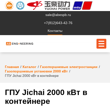
sale@abespb.ru
+7(812)643-42-76
Контакты
О компании
Главная
Каталог
Газопоршневые электростанции
Газопоршневые установки 2000 кВт
Клиентам
ГПУ Jichai 2000 кВт в контейнере
Продукция
ГПУ Jichai 2000 кВт в
Сервис
контейнере
Судовое ЭО