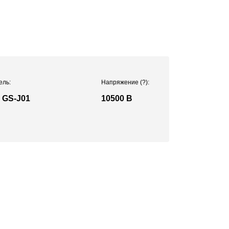
ель:
Напряжение
(?)
:
2 GS-J01
10500 В