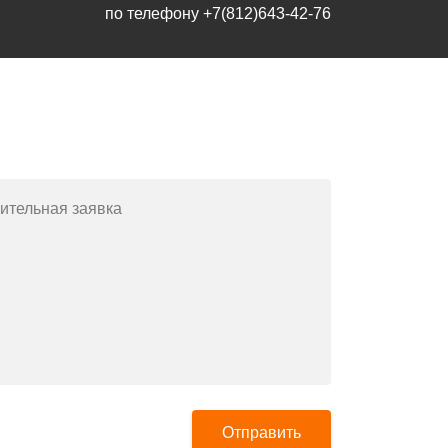
по телефону
+7(812)643-42-76
Заполните форму или позвоните
по телефону
+7(812)643-42-76
ительная заявка
Отправить