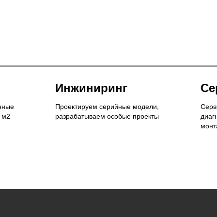
Инжиниринг
Се
нные
Проектируем серийные модели,
Серв
 м2
разрабатываем особые проекты
диаг
монт