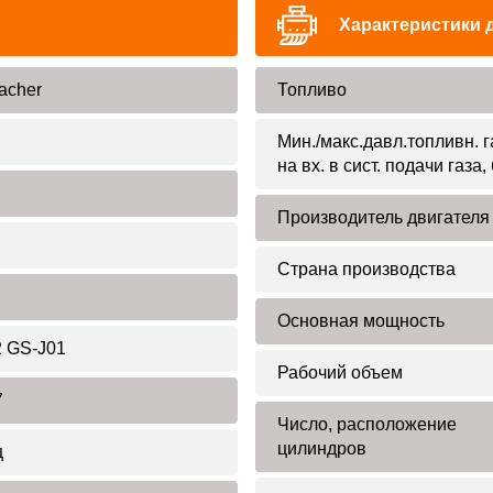
Характеристики 
acher
Топливо
Мин./макс.давл.топливн. г
на вх. в сист. подачи газа,
Производитель двигателя
Страна производства
Основная мощность
2 GS-J01
Рабочий объем
7
Число, расположение
цилиндров
ц