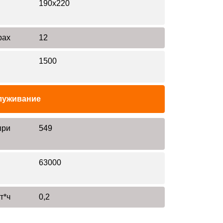
190x220
рах
12
1500
луживание
при
549
63000
т*ч
0,2