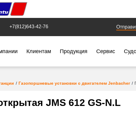
+7(812)643-42-76
Отправи
мпании
Клиентам
Продукция
Сервис
Суд
танции
Газопоршневые установки с двигателем Jenbacher
открытая JMS 612 GS-N.L