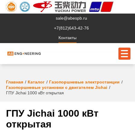
sale@abespb.ru
+7(812)643-42-76
Контакты
О компании
Главная
Каталог
Газопоршневые электростанции
Газопоршневые установки с двигателем Jichai
Клиентам
ГПУ Jichai 1000 кВт открытая
Продукция
ГПУ Jichai 1000 кВт
Сервис
открытая
Судовое ЭО