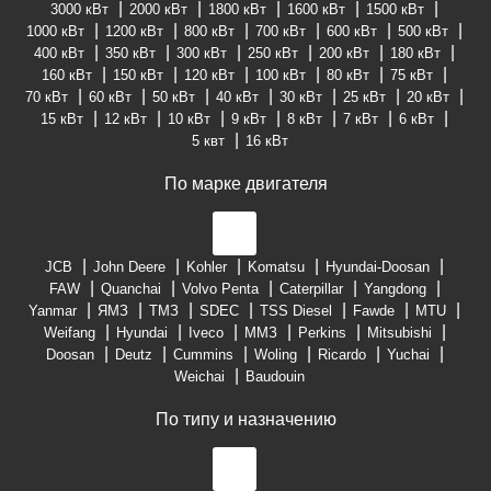
3000 кВт
2000 кВт
1800 кВт
1600 кВт
1500 кВт
1000 кВт
1200 кВт
800 кВт
700 кВт
600 кВт
500 кВт
400 кВт
350 кВт
300 кВт
250 кВт
200 кВт
180 кВт
160 кВт
150 кВт
120 кВт
100 кВт
80 кВт
75 кВт
70 кВт
60 кВт
50 кВт
40 кВт
30 кВт
25 кВт
20 кВт
15 кВт
12 кВт
10 кВт
9 кВт
8 кВт
7 кВт
6 кВт
5 квт
16 кВт
По марке двигателя
JCB
John Deere
Kohler
Komatsu
Hyundai-Doosan
FAW
Quanchai
Volvo Penta
Caterpillar
Yangdong
Yanmar
ЯМЗ
ТМЗ
SDEC
TSS Diesel
Fawde
MTU
Weifang
Hyundai
Iveco
ММЗ
Perkins
Mitsubishi
Doosan
Deutz
Cummins
Woling
Ricardo
Yuchai
Weichai
Baudouin
По типу и назначению