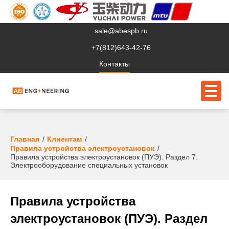
sale@abespb.ru
+7(812)643-42-76
Контакты
О компании
Главная
Клиентам
Правила устройства электроустановок
Правила устройства электроустановок (ПУЭ). Раздел 7.
Клиентам
Электрооборудование специальных установок
Продукция
Сервис
Правила устройства
электроустановок (ПУЭ). Раздел
Судовое ЭО