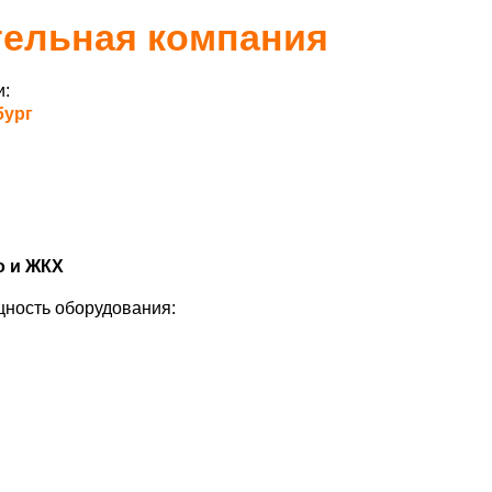
тельная компания
и:
бург
о и ЖКХ
ность оборудования: