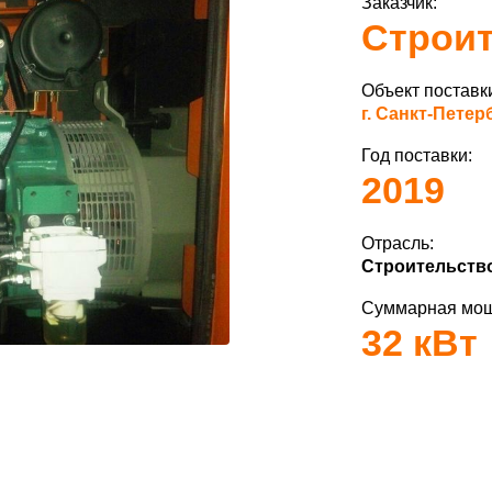
Заказчик:
Строи
Объект поставк
г. Санкт-Петер
Год поставки:
2019
Отрасль:
Строительств
Суммарная мощ
32 кВт