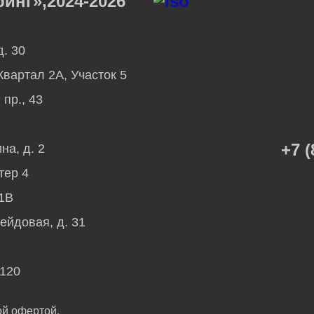
нг»,2024-2026
д. 30
вартал 2А, Участок 5
пр., 43
+7 (
на, д. 2
тер 4
51В
Рейдовая, д. 31
 120
ой офертой.