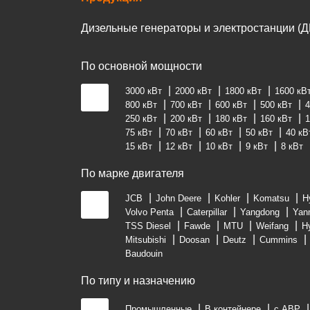
Дизельные генераторы и электростанции (Д
По основной мощности
3000 кВт
2000 кВт
1800 кВт
1600 кВ
800 кВт
700 кВт
600 кВт
500 кВт
4
250 кВт
200 кВт
180 кВт
160 кВт
1
75 кВт
70 кВт
60 кВт
50 кВт
40 кВ
15 кВт
12 кВт
10 кВт
9 кВт
8 кВт
По марке двигателя
JCB
John Deere
Kohler
Komatsu
H
Volvo Penta
Caterpillar
Yangdong
Yan
TSS Diesel
Fawde
MTU
Weifang
H
Mitsubishi
Doosan
Deutz
Cummins
Baudouin
По типу и назначению
Промышленные
В контейнере
с АВР