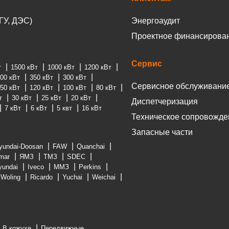
ГУ, ДЭС)
Энергоаудит
Проектное финансирова
Сервис
т
1500 кВт
1000 кВт
1200 кВт
00 кВт
350 кВт
300 кВт
Сервисное обслуживани
50 кВт
120 кВт
100 кВт
80 кВт
т
30 кВт
25 кВт
20 кВт
Диспетчеризация
7 кВт
6 кВт
5 квт
16 кВт
Техническое сопровожде
Запасные части
yundai-Doosan
FAW
Quanchai
mar
ЯМЗ
ТМЗ
SDEC
yundai
Iveco
ММЗ
Perkins
Woling
Ricardo
Yuchai
Weichai
В кожухе
Передвижные