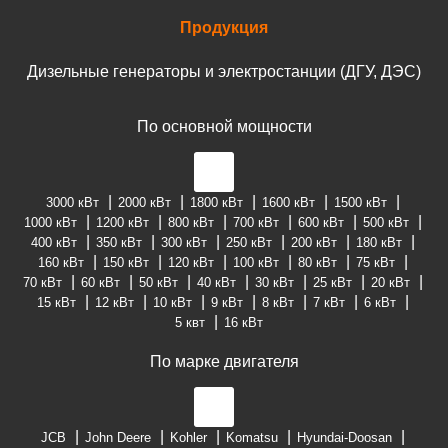
Продукция
Дизельные генераторы и электростанции (ДГУ, ДЭС)
По основной мощности
3000 кВт
2000 кВт
1800 кВт
1600 кВт
1500 кВт
1000 кВт
1200 кВт
800 кВт
700 кВт
600 кВт
500 кВт
400 кВт
350 кВт
300 кВт
250 кВт
200 кВт
180 кВт
160 кВт
150 кВт
120 кВт
100 кВт
80 кВт
75 кВт
70 кВт
60 кВт
50 кВт
40 кВт
30 кВт
25 кВт
20 кВт
15 кВт
12 кВт
10 кВт
9 кВт
8 кВт
7 кВт
6 кВт
5 квт
16 кВт
По марке двигателя
JCB
John Deere
Kohler
Komatsu
Hyundai-Doosan