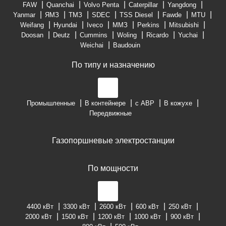
FAW
Quanchai
Volvo Penta
Caterpillar
Yangdong
Yanmar
ЯМЗ
ТМЗ
SDEC
TSS Diesel
Fawde
MTU
Weifang
Hyundai
Iveco
ММЗ
Perkins
Mitsubishi
Doosan
Deutz
Cummins
Woling
Ricardo
Yuchai
Weichai
Baudouin
По типу и назначению
Промышленные
В контейнере
с АВР
В кожухе
Передвижные
Газопоршневые электростанции
По мощности
4400 кВт
3300 кВт
2600 кВт
600 кВт
250 кВт
2000 кВт
1500 кВт
1200 кВт
1000 кВт
900 кВт