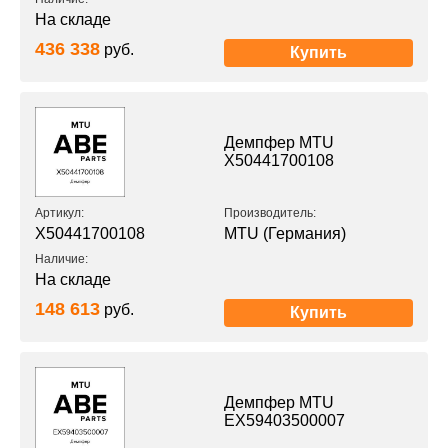
На складе
436 338
руб.
Купить
Демпфер MTU
X50441700108
Артикул:
Производитель:
X50441700108
MTU (Германия)
Наличие:
На складе
148 613
руб.
Купить
Демпфер MTU
EX59403500007