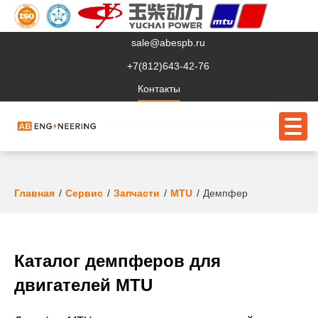
sale@abespb.ru
+7(812)643-42-76
Контакты
О компании
Главная
Сервис
Запчасти
MTU
Демпфер
Клиентам
Продукция
Каталог демпферов для
Сервис
двигателей MTU
Судовое ЭО