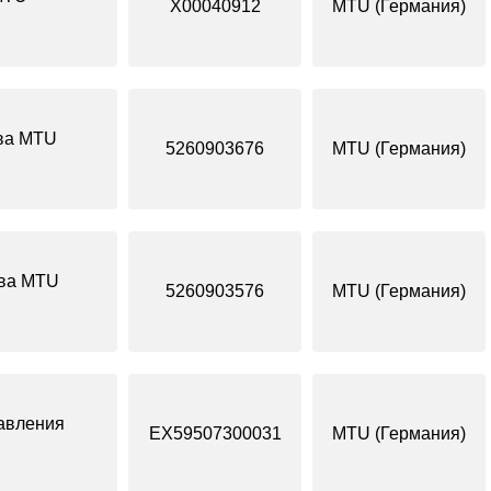
X00040912
MTU (Германия)
ава MTU
5260903676
MTU (Германия)
ева MTU
5260903576
MTU (Германия)
авления
EX59507300031
MTU (Германия)