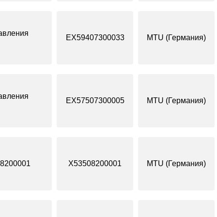
авления
EX59407300033
MTU (Германия)
авления
EX57507300005
MTU (Германия)
08200001
X53508200001
MTU (Германия)