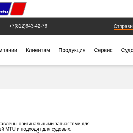
+7(812)643-42-76
Отправи
мпании
Клиентам
Продукция
Сервис
Суд
тавлены оригинальными запчастями для
ей MTU и подходят для судовых,