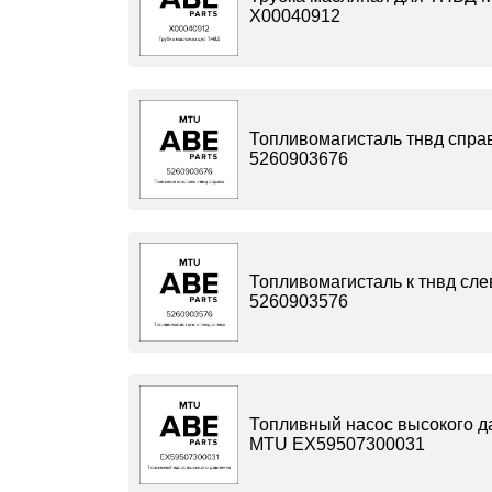
X00040912
Топливомагисталь тнвд спр
5260903676
Топливомагисталь к тнвд сл
5260903576
Топливный насос высокого д
MTU EX59507300031