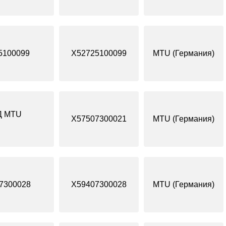
5100099
X52725100099
MTU (Германия)
Д MTU
X57507300021
MTU (Германия)
7300028
X59407300028
MTU (Германия)