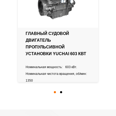
Количество
цилиндров
Расположение
Рядный
цилиндров
ГЛАВНЫЙ СУДОВОЙ
ДВИГАТЕЛЬ
Тип
Двухконтурное
ПРОПУЛЬСИВНОЙ
охлаждения
водяное
УСТАНОВКИ YUCHAI 603 КВТ
с
водо-
Номинальная мощность:
603 кВт.
водяным
теплообменником
Номинальная чистота вращения, об/мин:
1350
Рабочий объем:
32 л.
Размер
цилиндров
(диаметр/
ход)