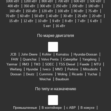
1000 кВт
1200 кВт
800 кВт
700 кВт
600 кВт
500 кВт
400 кВт
350 кВт
300 кВт
250 кВт
200 кВт
180 кВт
160 кВт
150 кВт
120 кВт
100 кВт
80 кВт
75 кВт
70 кВт
60 кВт
50 кВт
40 кВт
30 кВт
25 кВт
20 кВт
15 кВт
12 кВт
10 кВт
9 кВт
8 кВт
7 кВт
6 кВт
5 квт
16 кВт
По марке двигателя
JCB
John Deere
Kohler
Komatsu
Hyundai-Doosan
FAW
Quanchai
Volvo Penta
Caterpillar
Yangdong
Yanmar
ЯМЗ
ТМЗ
SDEC
TSS Diesel
Fawde
MTU
Weifang
Hyundai
Iveco
ММЗ
Perkins
Mitsubishi
Doosan
Deutz
Cummins
Woling
Ricardo
Yuchai
Weichai
Baudouin
По типу и назначению
Промышленные
В контейнере
с АВР
В кожухе