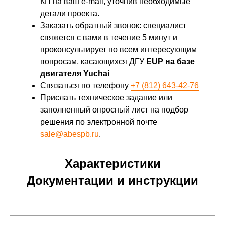
КП на ваш e-mail, уточнив необходимые
детали проекта.
Заказать обратный звонок: специалист
свяжется с вами в течение 5 минут и
проконсультирует по всем интересующим
вопросам, касающихся ДГУ
EUP на базе
двигателя Yuchai
Связаться по телефону
+7 (812) 643-42-76
Прислать техническое задание или
заполненный опросный лист на подбор
решения по электронной почте
sale@abespb.ru
.
Характеристики
Документации и инструкции
Характеристики
Общие
двигателя
характеристики