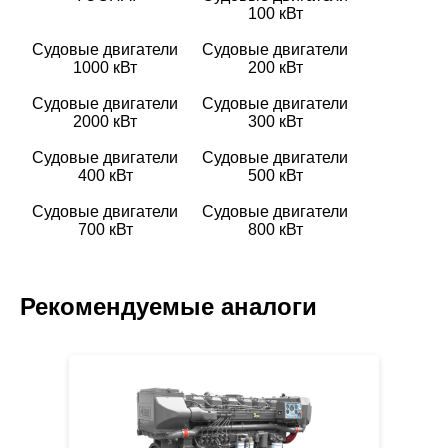
100 кВт
Удельный
230
Судовые двигатели
Судовые двигатели
расход
1000 кВт
200 кВт
топлива,
г/
Судовые двигатели
Судовые двигатели
квт/
2000 кВт
300 кВт
ч
Судовые двигатели
Судовые двигатели
400 кВт
500 кВт
Удельный
0
Судовые двигатели
Судовые двигатели
расход
700 кВт
800 кВт
масла,
г/
квт/
Рекомендуемые аналоги
ч
Кожух
SAE0/18
маховика/
Маховик