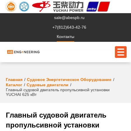
sale@abespb.ru
+7(812)643-42-76
Контакты
О компании
Главная
Судовое Энергетическое Оборудование
Каталог
Судовые двигатели
Главный судовой двигатель пропульсивной установки
Клиентам
YUCHAI 625 кВт
Продукция
Сервис
Главный судовой двигатель
пропульсивной установки
Судовое ЭО