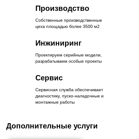
Номинальная
Габариты
625
2181x1125x1892
Производство
мощность,
двигателя,
кВт.
ДxШxВ
Собственные производственные
цеха площадью более 3500 м2
Номинальная
Вес
1500
3400
чистота
двигателя,
Инжиниринг
вращения,
кг
об/
Проектируем серийные модели,
мин
разрабатываем особые проекты
Производитель
Yuchai
Сервис
Максимальная
687
Страна
КНР
мощность,
Сервисная служба обеспечивает
кВт.
диагностику, пуско-наладочные и
монтажные работы
Максимальная
1548
чистота
вращения,
Дополнительные услуги
об/
мин