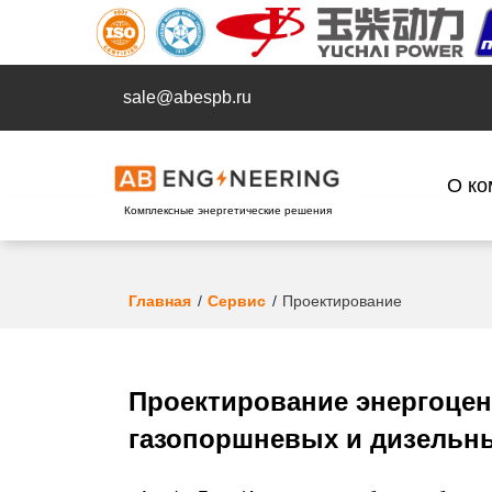
sale@abespb.ru
О ко
Комплексные энергетические решения
Главная
Сервис
Проектирование
Проектирование энергоцен
газопоршневых и дизельн