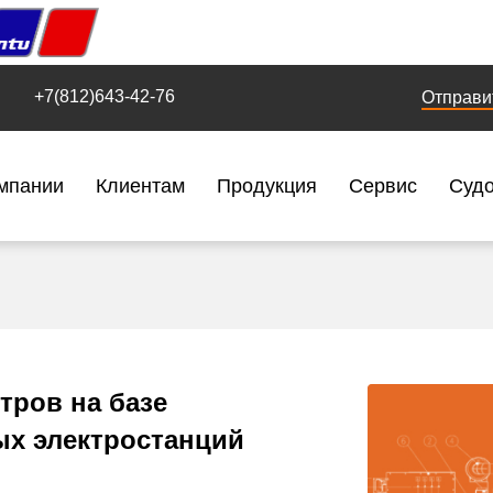
+7(812)643-42-76
Отправи
мпании
Клиентам
Продукция
Сервис
Суд
тров на базе
ых электростанций