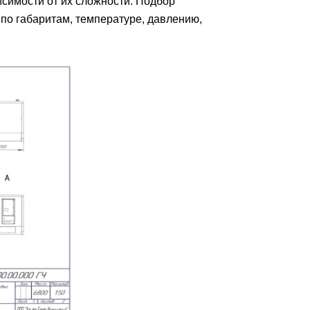
симости от их сложности. Подбор
по габаритам, температуре, давлению,