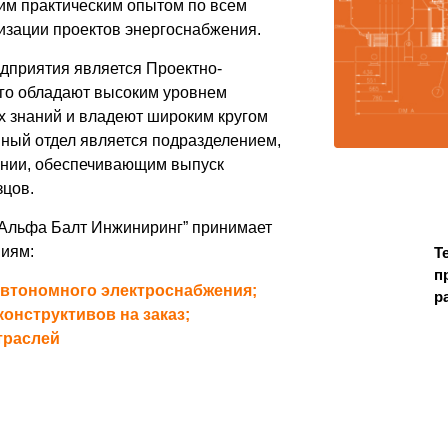
им практическим опытом по всем
изации проектов энергоснабжения.
едприятия является Проектно-
ого обладают высоким уровнем
х знаний и владеют широким кругом
ный отдел является подразделением,
нии, обеспечивающим выпуск
зцов.
“Альфа Балт Инжиниринг” принимает
ниям:
Т
п
автономного электроснабжения;
р
онструктивов на заказ;
траслей