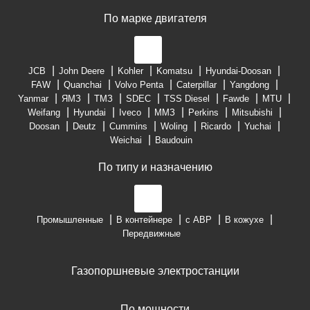
По марке двигателя
JCB
John Deere
Kohler
Komatsu
Hyundai-Doosan
FAW
Quanchai
Volvo Penta
Caterpillar
Yangdong
Yanmar
ЯМЗ
ТМЗ
SDEC
TSS Diesel
Fawde
MTU
Weifang
Hyundai
Iveco
ММЗ
Perkins
Mitsubishi
Doosan
Deutz
Cummins
Woling
Ricardo
Yuchai
Weichai
Baudouin
По типу и назначению
Промышленные
В контейнере
с АВР
В кожухе
Передвижные
Газопоршневые электростанции
По мощности