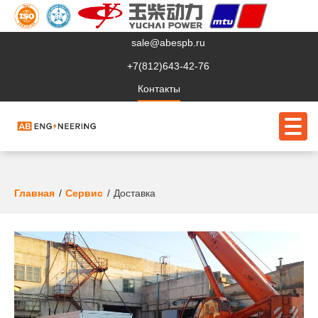
sale@abespb.ru
+7(812)643-42-76
Контакты
О компании
Главная
Сервис
Доставка
Клиентам
Продукция
Сервис
Судовое ЭО