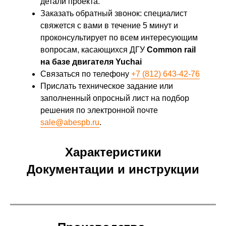
детали проекта.
Заказать обратный звонок: специалист
свяжется с вами в течение 5 минут и
проконсультирует по всем интересующим
вопросам, касающихся ДГУ
Common rail
на базе двигателя Yuchai
Связаться по телефону
+7 (812) 643-42-76
Прислать техническое задание или
заполненный опросный лист на подбор
решения по электронной почте
sale@abespb.ru
.
Характеристики
Документации и инструкции
Характеристики
Общие
двигателя
характеристики
Номинальная
Габариты
40
1143x836x1132