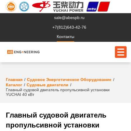
sale@abespb.ru
+7(812)643-42-76
Контакты
О компании
Главная
Судовое Энергетическое Оборудование
Каталог
Судовые двигатели
Главный судовой двигатель пропульсивной установки
Клиентам
YUCHAI 40 кВт
Продукция
Сервис
Главный судовой двигатель
пропульсивной установки
Судовое ЭО