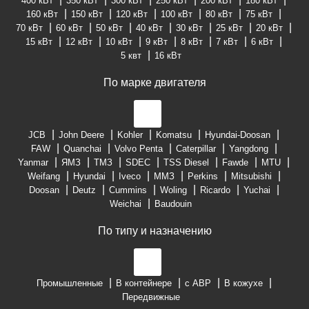
400 кВт
350 кВт
300 кВт
250 кВт
200 кВт
180 кВт
160 кВт
150 кВт
120 кВт
100 кВт
80 кВт
75 кВт
70 кВт
60 кВт
50 кВт
40 кВт
30 кВт
25 кВт
20 кВт
15 кВт
12 кВт
10 кВт
9 кВт
8 кВт
7 кВт
6 кВт
5 квт
16 кВт
По марке двигателя
JCB
John Deere
Kohler
Komatsu
Hyundai-Doosan
FAW
Quanchai
Volvo Penta
Caterpillar
Yangdong
Yanmar
ЯМЗ
ТМЗ
SDEC
TSS Diesel
Fawde
MTU
Weifang
Hyundai
Iveco
ММЗ
Perkins
Mitsubishi
Doosan
Deutz
Cummins
Woling
Ricardo
Yuchai
Weichai
Baudouin
По типу и назначению
Промышленные
В контейнере
с АВР
В кожухе
Передвижные