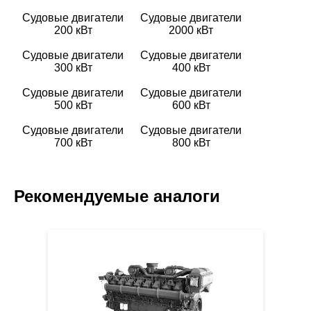
расход
Судовые двигатели
Судовые двигатели
топлива,
200 кВт
2000 кВт
г/
квт/
Судовые двигатели
Судовые двигатели
ч
300 кВт
400 кВт
Судовые двигатели
Судовые двигатели
Удельный
0
500 кВт
600 кВт
расход
Судовые двигатели
Судовые двигатели
масла,
700 кВт
800 кВт
г/
квт/
ч
Рекомендуемые аналоги
Кожух
SAE3/11.5
маховика/
Маховик
Количество
цилиндров