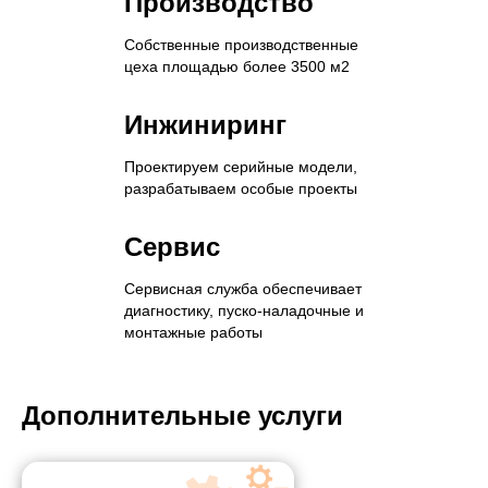
Производство
мощность,
двигателя,
кВт.
ДxШxВ
Собственные производственные
цеха площадью более 3500 м2
Номинальная
Вес
1500
550
чистота
двигателя,
Инжиниринг
вращения,
кг
об/
Проектируем серийные модели,
мин
разрабатываем особые проекты
Производитель
Yuchai
Сервис
Максимальная
44
Страна
КНР
мощность,
Сервисная служба обеспечивает
кВт.
диагностику, пуско-наладочные и
монтажные работы
Максимальная
1548
чистота
вращения,
Дополнительные услуги
об/
мин