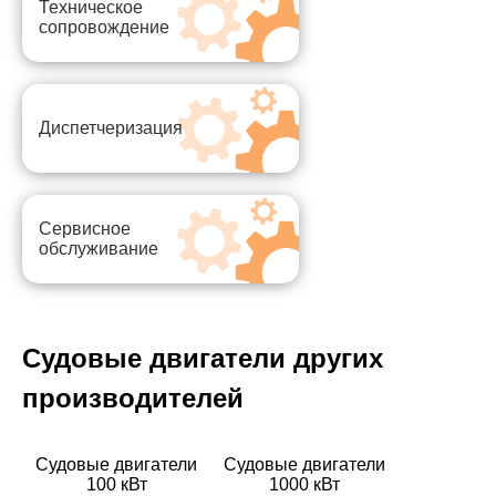
Техническое
сопровождение
Рабочий
5
объем,
л
Диспетчеризация
Тип
4
и
опоры
кол-
с
во
двойными
Сервисное
опор
отверстиями
обслуживание
Тип
Турбонаддув
впуска
Судовые двигатели других
Топливная
Common
производителей
система
rail
Судовые двигатели
Судовые двигатели
Удельный
220
100 кВт
1000 кВт