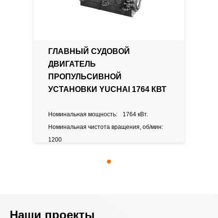
Расположение
Рядный
цилиндров
ГЛАВНЫЙ СУДОВОЙ
Тип
Двухконтурное
ДВИГАТЕЛЬ
охлаждения
водяное
ПРОПУЛЬСИВНОЙ
с
УСТАНОВКИ YUCHAI 1764 КВТ
водо-
водяным
Номинальная мощность:
1764 кВт.
теплообменником
Номинальная чистота вращения, об/мин:
1200
Размер
Рабочий объем:
106 л.
цилиндров
(диаметр/
ход)
Наши проекты