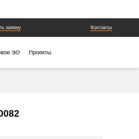
ть заявку
Контакты
овое ЭО
Проекты
0082