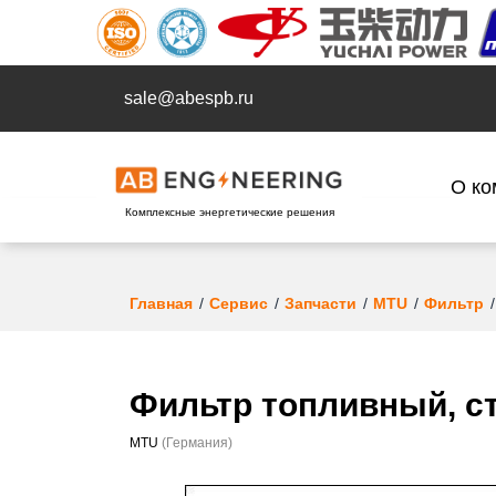
sale@abespb.ru
О ко
Комплексные энергетические решения
Главная
Сервис
Запчасти
MTU
Фильтр
Фильтр топливный, с
MTU
(Германия)