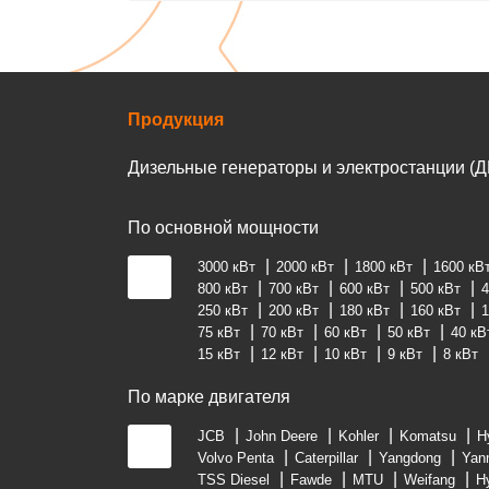
Продукция
Дизельные генераторы и электростанции (Д
По основной мощности
3000 кВт
2000 кВт
1800 кВт
1600 кВ
800 кВт
700 кВт
600 кВт
500 кВт
4
250 кВт
200 кВт
180 кВт
160 кВт
1
75 кВт
70 кВт
60 кВт
50 кВт
40 кВ
15 кВт
12 кВт
10 кВт
9 кВт
8 кВт
По марке двигателя
JCB
John Deere
Kohler
Komatsu
H
Volvo Penta
Caterpillar
Yangdong
Yan
TSS Diesel
Fawde
MTU
Weifang
H