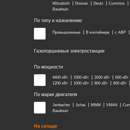
Mitsubishi
Doosan
Deutz
Cummins
Baudouin
По типу и назначению
Промышленные
В контейнере
с АВР
Газопоршневые электростанции
По мощности
4400 кВт
3300 кВт
2600 кВт
600 кВт
1200 кВт
1000 кВт
900 кВт
800 кВт
По марке двигателя
Jenbacher
Jichai
MWM
VMAN
Cum
Baudouin
На складе