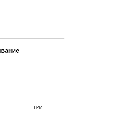
Категория:
Фильтр
Наличие:
На
складе
Номер
ивание
запчасти:
X594083000
Гарантия:
12
месяцев
Производитель:
MTU
ГРМ
Страна: