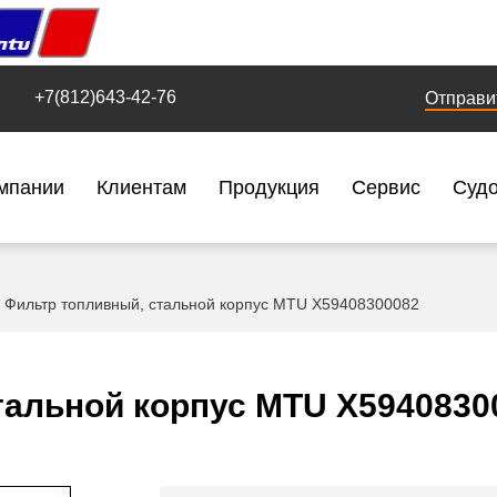
+7(812)643-42-76
Отправи
мпании
Клиентам
Продукция
Сервис
Суд
Фильтр топливный, стальной корпус MTU X59408300082
тальной корпус MTU X5940830