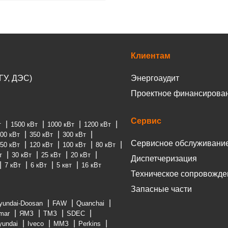
Клиентам
ГУ, ДЭС)
Энергоаудит
Проектное финансирова
Сервис
т
1500 кВт
1000 кВт
1200 кВт
00 кВт
350 кВт
300 кВт
Сервисное обслуживани
50 кВт
120 кВт
100 кВт
80 кВт
т
30 кВт
25 кВт
20 кВт
Диспетчеризация
7 кВт
6 кВт
5 квт
16 кВт
Техническое сопровожде
Запасные части
yundai-Doosan
FAW
Quanchai
mar
ЯМЗ
ТМЗ
SDEC
yundai
Iveco
ММЗ
Perkins