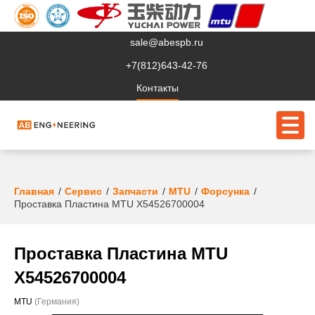
sale@abespb.ru
+7(812)643-42-76
Контакты
О компании
Главная
Сервис
Запчасти
MTU
Форсунка
Проставка Пластина MTU X54526700004
Клиентам
Продукция
Проставка Пластина MTU
Сервис
X54526700004
Судовое ЭО
MTU
(Германия)