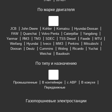
По марке двигателя
JCB
John Deere
Kohler
Komatsu
Hyundai-Doosan
FAW
Quanchai
Volvo Penta
Caterpillar
Yangdong
Yanmar
ЯМЗ
ТМЗ
SDEC
TSS Diesel
Fawde
MTU
Weifang
Hyundai
Iveco
ММЗ
Perkins
Mitsubishi
Doosan
Deutz
Cummins
Woling
Ricardo
Yuchai
Weichai
Baudouin
По типу и назначению
Промышленные
В контейнере
с АВР
В кожухе
Передвижные
Газопоршневые электростанции