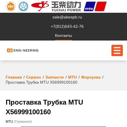
sale@abespb.ru
+7(812)643-42-76
Контакты
О компании
Главная
Сервис
Запчасти
MTU
Форсунка
Проставка Трубка MTU X56999100160
Клиентам
Продукция
Проставка Трубка MTU
Сервис
X56999100160
Судовое ЭО
MTU
(Германия)