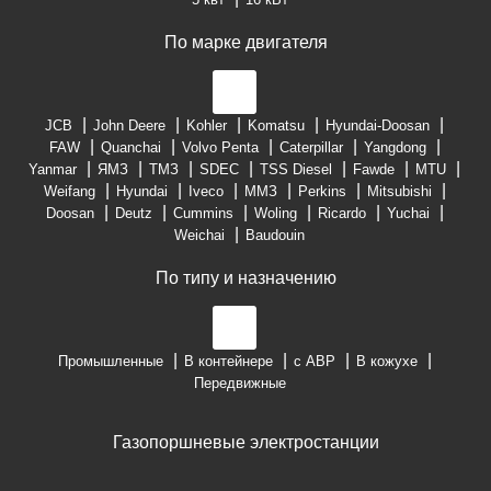
По марке двигателя
JCB
John Deere
Kohler
Komatsu
Hyundai-Doosan
FAW
Quanchai
Volvo Penta
Caterpillar
Yangdong
Yanmar
ЯМЗ
ТМЗ
SDEC
TSS Diesel
Fawde
MTU
Weifang
Hyundai
Iveco
ММЗ
Perkins
Mitsubishi
Doosan
Deutz
Cummins
Woling
Ricardo
Yuchai
Weichai
Baudouin
По типу и назначению
Промышленные
В контейнере
с АВР
В кожухе
Передвижные
Газопоршневые электростанции