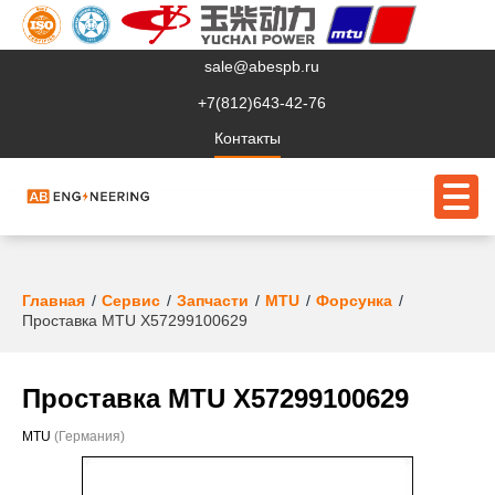
sale@abespb.ru
+7(812)643-42-76
Контакты
О компании
Главная
Сервис
Запчасти
MTU
Форсунка
Проставка MTU X57299100629
Клиентам
Продукция
Проставка MTU X57299100629
Сервис
MTU
(Германия)
Судовое ЭО