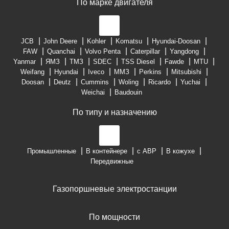
По марке двигателя
JCB
John Deere
Kohler
Komatsu
Hyundai-Doosan
FAW
Quanchai
Volvo Penta
Caterpillar
Yangdong
Yanmar
ЯМЗ
ТМЗ
SDEC
TSS Diesel
Fawde
MTU
Weifang
Hyundai
Iveco
ММЗ
Perkins
Mitsubishi
Doosan
Deutz
Cummins
Woling
Ricardo
Yuchai
Weichai
Baudouin
По типу и назначению
Промышленные
В контейнере
с АВР
В кожухе
Передвижные
Газопоршневые электростанции
По мощности