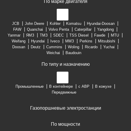
По марке двигателя
JCB
John Deere
Kohler
Komatsu
Hyundai-Doosan
FAW
Quanchai
Volvo Penta
Caterpillar
Yangdong
Yanmar
ЯМЗ
ТМЗ
SDEC
TSS Diesel
Fawde
MTU
Weifang
Hyundai
Iveco
ММЗ
Perkins
Mitsubishi
Doosan
Deutz
Cummins
Woling
Ricardo
Yuchai
Weichai
Baudouin
По типу и назначению
Промышленные
В контейнере
с АВР
В кожухе
Передвижные
Газопоршневые электростанции
По мощности