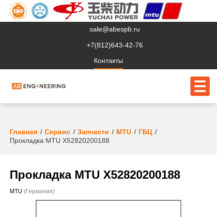
sale@abespb.ru
+7(812)643-42-76
Контакты
О компании
Главная
Сервис
Запчасти
MTU
ГБЦ
Прокладка MTU X52820200188
Клиентам
Продукция
Прокладка MTU X52820200188
Сервис
MTU
(Германия)
Судовое ЭО