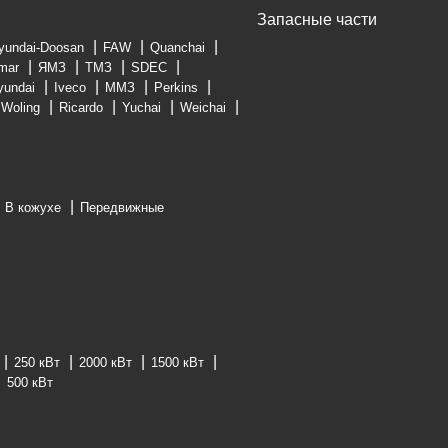
Запасные части
yundai-Doosan
FAW
Quanchai
mar
ЯМЗ
ТМЗ
SDEC
yundai
Iveco
ММЗ
Perkins
Woling
Ricardo
Yuchai
Weichai
В кожухе
Передвижные
250 кВт
2000 кВт
1500 кВт
500 кВт