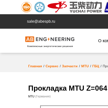
sale@abespb.ru
О ко
Комплексные энергетические решения
Главная
Сервис
Запчасти
MTU
ГБЦ
Пр
Прокладка MTU Z=064
MTU
(Германия)