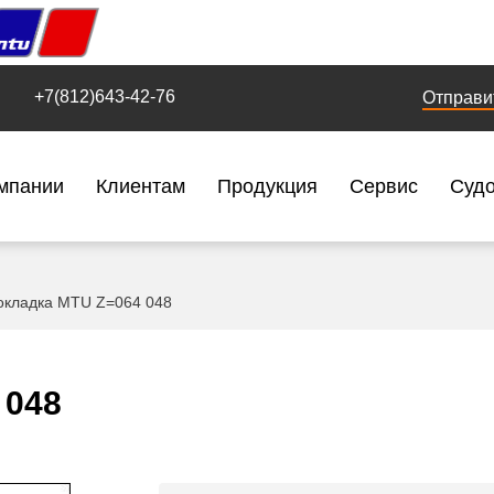
+7(812)643-42-76
Отправи
мпании
Клиентам
Продукция
Сервис
Суд
окладка MTU Z=064 048
 048