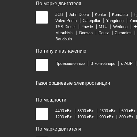
По марке двигателя
JCB
John Deere
Kohler
Komatsu
H
Volvo Penta
Caterpillar
Yangdong
Yan
TSS Diesel
Fawde
MTU
Weifang
H
Mitsubishi
Doosan
Deutz
Cummins
Baudouin
По типу и назначению
Промышленные
В контейнере
с АВР
Газопоршневые электростанции
По мощности
4400 кВт
3300 кВт
2600 кВт
600 кВт
1200 кВт
1000 кВт
900 кВт
800 кВт
По марке двигателя