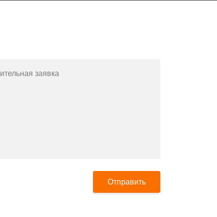
Заполните форму или позвоните
по телефону
+7(812)643-42-76
ительная заявка
Отправить