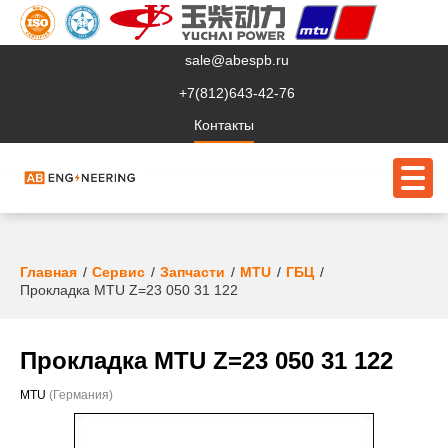
sale@abespb.ru
+7(812)643-42-76
Контакты
О компании
Главная
Сервис
Запчасти
MTU
ГБЦ
Прокладка MTU Z=23 050 31 122
Клиентам
Продукция
Прокладка MTU Z=23 050 31 122
Сервис
MTU
(Германия)
Судовое ЭО