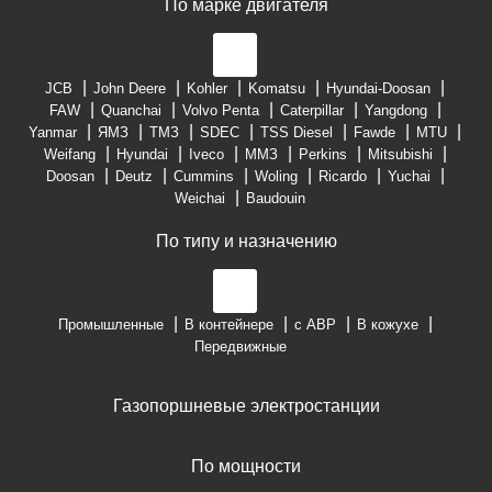
По марке двигателя
JCB
John Deere
Kohler
Komatsu
Hyundai-Doosan
FAW
Quanchai
Volvo Penta
Caterpillar
Yangdong
Yanmar
ЯМЗ
ТМЗ
SDEC
TSS Diesel
Fawde
MTU
Weifang
Hyundai
Iveco
ММЗ
Perkins
Mitsubishi
Doosan
Deutz
Cummins
Woling
Ricardo
Yuchai
Weichai
Baudouin
По типу и назначению
Промышленные
В контейнере
с АВР
В кожухе
Передвижные
Газопоршневые электростанции
По мощности