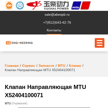
sale@abespb.ru
+7(812)643-42-76
Контакты
О компании
Главная
Сервис
Запчасти
MTU
Клапан
Клапан Направляющая MTU X52404100071
Клиентам
Продукция
Клапан Направляющая MTU
Сервис
X52404100071
Судовое ЭО
MTU
(Германия)