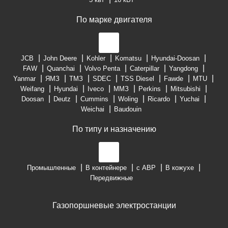
По марке двигателя
JCB
John Deere
Kohler
Komatsu
Hyundai-Doosan
FAW
Quanchai
Volvo Penta
Caterpillar
Yangdong
Yanmar
ЯМЗ
ТМЗ
SDEC
TSS Diesel
Fawde
MTU
Weifang
Hyundai
Iveco
ММЗ
Perkins
Mitsubishi
Doosan
Deutz
Cummins
Woling
Ricardo
Yuchai
Weichai
Baudouin
По типу и назначению
Промышленные
В контейнере
с АВР
В кожухе
Передвижные
Газопоршневые электростанции