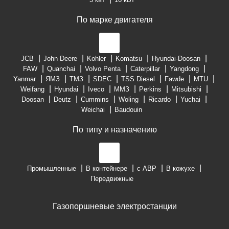
По марке двигателя
JCB
John Deere
Kohler
Komatsu
Hyundai-Doosan
FAW
Quanchai
Volvo Penta
Caterpillar
Yangdong
Yanmar
ЯМЗ
ТМЗ
SDEC
TSS Diesel
Fawde
MTU
Weifang
Hyundai
Iveco
ММЗ
Perkins
Mitsubishi
Doosan
Deutz
Cummins
Woling
Ricardo
Yuchai
Weichai
Baudouin
По типу и назначению
Промышленные
В контейнере
с АВР
В кожухе
Передвижные
Газопоршневые электростанции