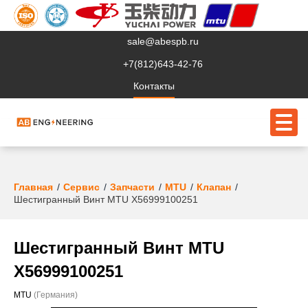
sale@abespb.ru
+7(812)643-42-76
Контакты
О компании
Главная
Сервис
Запчасти
MTU
Клапан
Шестигранный Винт MTU X56999100251
Клиентам
Продукция
Шестигранный Винт MTU
Сервис
X56999100251
Судовое ЭО
MTU
(Германия)