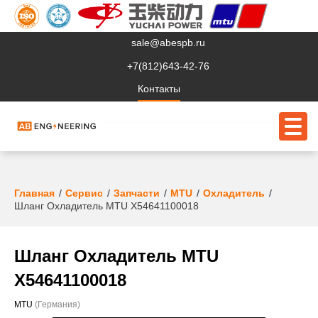
sale@abespb.ru
+7(812)643-42-76
Контакты
О компании
Главная
Сервис
Запчасти
MTU
Охладитель
Шланг Охладитель MTU X54641100018
Клиентам
Продукция
Шланг Охладитель MTU
Сервис
X54641100018
Судовое ЭО
MTU
(Германия)