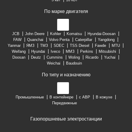
По марке двигателя
JCB
John Deere
Kohler
Komatsu
Hyundai-Doosan
FAW
Quanchai
Volvo Penta
Caterpillar
Yangdong
Yanmar
ЯМЗ
ТМЗ
SDEC
TSS Diesel
Fawde
MTU
Weifang
Hyundai
Iveco
ММЗ
Perkins
Mitsubishi
Doosan
Deutz
Cummins
Woling
Ricardo
Yuchai
Weichai
Baudouin
По типу и назначению
Промышленные
В контейнере
с АВР
В кожухе
Передвижные
Газопоршневые электростанции