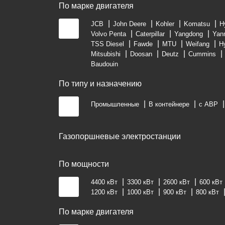
По марке двигателя
JCB
John Deere
Kohler
Komatsu
H
Volvo Penta
Caterpillar
Yangdong
Yan
TSS Diesel
Fawde
MTU
Weifang
H
Mitsubishi
Doosan
Deutz
Cummins
Baudouin
По типу и назначению
Промышленные
В контейнере
с АВР
Газопоршневые электростанции
По мощности
4400 кВт
3300 кВт
2600 кВт
600 кВт
1200 кВт
1000 кВт
900 кВт
800 кВт
По марке двигателя