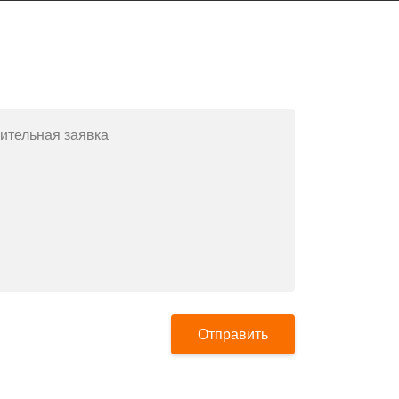
Заполните форму или позвоните
по телефону
+7(812)643-42-76
ительная заявка
Отправить