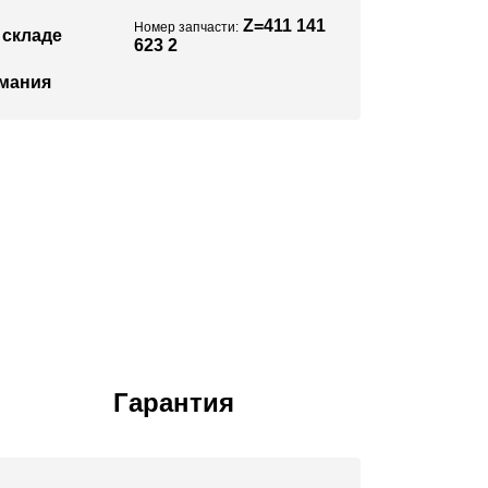
Z=411 141
Номер запчасти:
 складе
623 2
мания
Гарантия