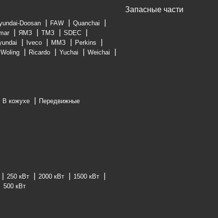
Запасные части
yundai-Doosan
FAW
Quanchai
mar
ЯМЗ
ТМЗ
SDEC
yundai
Iveco
ММЗ
Perkins
Woling
Ricardo
Yuchai
Weichai
В кожухе
Передвижные
250 кВт
2000 кВт
1500 кВт
500 кВт