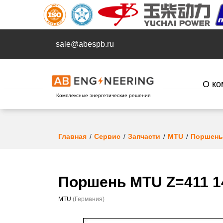
sale@abespb.ru
О ко
Комплексные энергетические решения
Главная
Сервис
Запчасти
MTU
Поршень
Поршень MTU Z=411 14
MTU
(Германия)