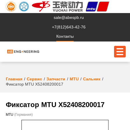
sale@abespb.ru
+7(812)643-42-76
Контакты
О компании
Главная
Сервис
Запчасти
MTU
Сальник
Фиксатор MTU X52408200017
Клиентам
Продукция
Фиксатор MTU X52408200017
Сервис
MTU
(Германия)
Судовое ЭО