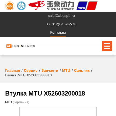
sale@abespb.ru
+7(812)643-42-76
Контакты
О компании
Главная
Сервис
Запчасти
MTU
Сальник
Втулка MTU X52603200018
Клиентам
Продукция
Втулка MTU X52603200018
Сервис
MTU
(Германия)
Судовое ЭО