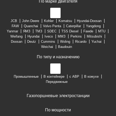
По марке двигателя
JCB
John Deere
Kohler
Komatsu
Hyundai-Doosan
FAW
Quanchai
Volvo Penta
Caterpillar
Yangdong
Yanmar
ЯМЗ
ТМЗ
SDEC
TSS Diesel
Fawde
MTU
Weifang
Hyundai
Iveco
ММЗ
Perkins
Mitsubishi
Doosan
Deutz
Cummins
Woling
Ricardo
Yuchai
Weichai
Baudouin
По типу и назначению
Промышленные
В контейнере
с АВР
В кожухе
Передвижные
Газопоршневые электростанции
По мощности