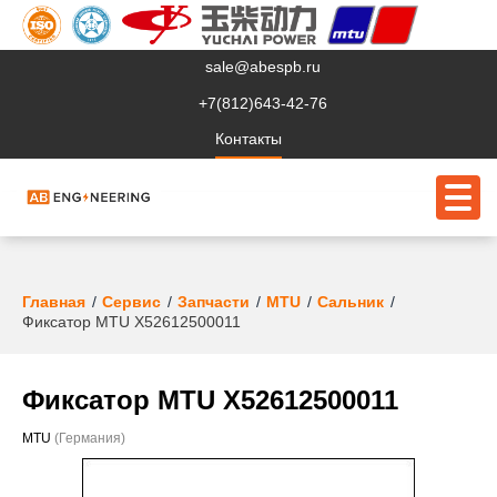
sale@abespb.ru
+7(812)643-42-76
Контакты
О компании
Главная
Сервис
Запчасти
MTU
Сальник
Фиксатор MTU X52612500011
Клиентам
Продукция
Фиксатор MTU X52612500011
Сервис
MTU
(Германия)
Судовое ЭО