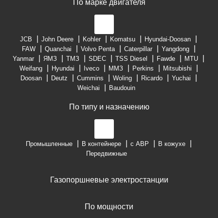
По марке двигателя
JCB
John Deere
Kohler
Komatsu
Hyundai-Doosan
FAW
Quanchai
Volvo Penta
Caterpillar
Yangdong
Yanmar
ЯМЗ
ТМЗ
SDEC
TSS Diesel
Fawde
MTU
Weifang
Hyundai
Iveco
ММЗ
Perkins
Mitsubishi
Doosan
Deutz
Cummins
Woling
Ricardo
Yuchai
Weichai
Baudouin
По типу и назначению
Промышленные
В контейнере
с АВР
В кожухе
Передвижные
Газопоршневые электростанции
По мощности